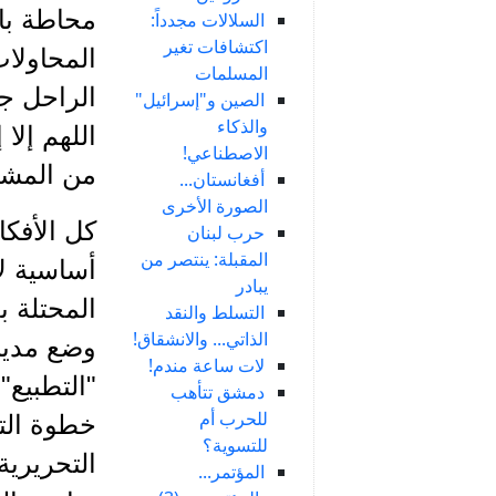
محاطة با
السلالات مجدداً:
اكتشافات تغير
المسلمات
الراحل جم
الصين و"إسرائيل"
والذكاء
اللهم إلا
الاصطناعي!
من المشر
أفغانستان...
الصورة الأخرى
كل الأفكا
حرب لبنان
المقبلة: ينتصر من
أساسية لا
يبادر
التسلط والنقد
الذاتي... والانشقاق!
وضع مدينة
لات ساعة مندم!
"التطبيع"
دمشق تتأهب
للحرب أم
للتسوية؟
التحريرية
المؤتمر...