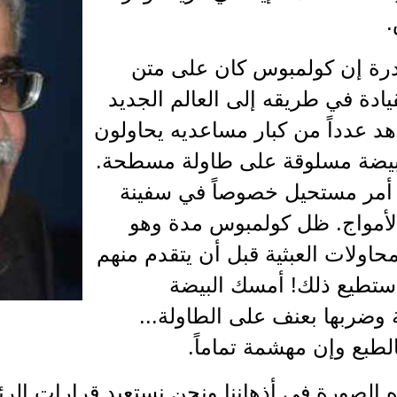
ادرة إن كولمبوس كان على متن
يادة في طريقه إلى العالم الجديد
د عدداً من كبار مساعديه يحاولون
بيضة مسلوقة على طاولة مسطحة.
ا أمر مستحيل خصوصاً في سفينة
الأمواج. ظل كولمبوس مدة وهو
حاولات العبثية قبل أن يتقدم منهم
نا أستطيع ذلك! أمسك البيضة
وضربها بعنف على الطاولة...
طبع وإن مهشمة تماماً.
ه الصورة في أذهاننا ونحن نستعيد قرارات الر