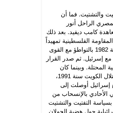
ت والتشتيت. فما أن
أقدم الرئيس المصري الراحل أنور
اهدة كامب ديفيد. بعد ذلك
ة 1975 بهدف استنزاف المقاومة الفلسطينية تمهيداً
للقضاء عليها. وجاء الغزو الصهيوني للأراضي اللبنانية سنة 1982 بالتواطؤ مع القوى
ع" مع إسرئيل. ثم صدر القرار
الغربية المحتلة. وبينما كان
مؤتمر مدريد للسلام منعقداً برعاية أميركية بعد أزمة احتلال الكويت سنة 1991،
 إسرائيل أوصلت إلى
لي الأحادي بالإنسحاب من
ه، مرتبط بسياسة التفتيت والتشتيت
ائيلية حول هضبة الجولان