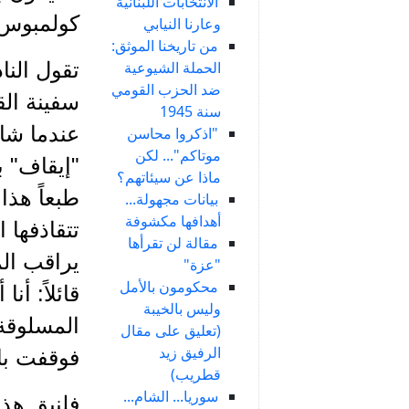
الانتخابات اللبنانية
كولمبوس.
وعارنا النيابي
من تاريخنا الموثق:
الحملة الشيوعية
تقول الن
ضد الحزب القومي
سفينة الق
سنة 1945
عندما شاه
"اذكروا محاسن
موتاكم"... لكن
"إيقاف" 
ماذا عن سيئاتهم؟
طبعاً هذ
بيانات مجهولة...
أهدافها مكشوفة
تتقاذفها 
مقالة لن تقرأها
يراقب الم
"عزة"
محكومون بالأمل
قائلاً: أ
وليس بالخيبة
المسلوقة 
(تعليق على مقال
الرفيق زيد
فوقفت بال
قطريب)
سوريا... الشام...
فلنبقِ هذ