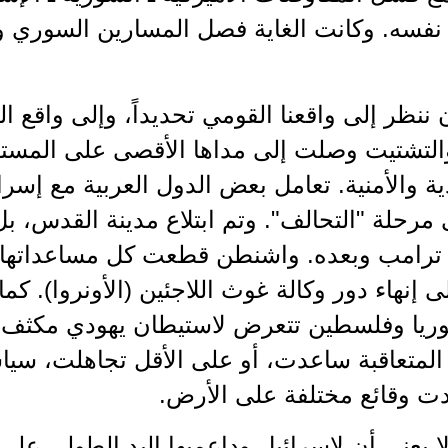
نفسه. وكانت الغاية فصل المسارين السوري والل
ن ننظر إلى واقعنا القومي تحديداً، وإلى واقع ا
والتشتيت وصلت إلى مداها الأقصى على المستوي
ية والأمنية. تعامل بعض الدول العربية مع إسرا
مرحلة "التحالف". وتم ابتلاع مدينة القدس، ب
 ترامب وبعده. واشنطن قطعت كل مساعداتها 
 إنهاء دور وكالة غوث اللاجئين (الأونروا). كم
وريا وفلسطين تتعرض لاستيطان يهودي مكثف...
 المتعاقبة ساعدت، أو على الأقل تجاهلت، سياسة
دت وقائع مختلفة على الأرض.
ا يعني أن لإسرائيل وداعميها اليد الطولى عل