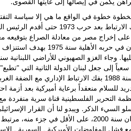
اهن يكمن في إيصالها إلى غايتها القصوى.
خطوة خطوة في الواقع ما هي إلا سياسة التفتي
تحقق فك الارتباط بعد حرب 1973 حتى 
على إخراج مصر من معادلة الصراع بتوقيعه مع
أُدخل لبنان في حربه الأهلية سن
ة سعياً إلى جعل لبنان الدولة الثانية التي "تطب
الأردني سنة 1988 بفك الارتباط الإداري مع الضفة 
مة التحرير الفلسطينية قناة سرية منفردة مع
لو السيء الذكر. ويبدو لنا أن القرار الإسرائي
جنوب لبنان سنة 2000، على الأقل في جزء من
 فشل المفاوضات الأميركية ـ السورية ـ الإسر