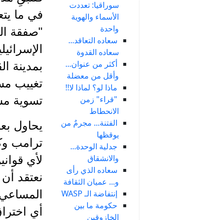
سوراقيا: تعددت
في ما يت
الأسماء والهوية
واحدة
"صفقة الق
سعاده التعاقد...
الإسرائيل
سعاده القدوة
أكثر من عنوان...
بمدينة ال
وأقل من معضلة
تغييب مسأ
ماذا لو؟ لماذا لا!!
"قراء" زمن
تسوية مست
الانحطاط
الفتنة... مجرمٌ من
يحاول بع
يوقظها
ترامب وكأ
جدلية الوحدة...
والانشقاق
لأي قواني
سعاده الذي رأى
نعتقد أن
و... عميان الثقافة
المساعي ا
إنتفاضة الـ WASP
حكومة ما بين
أي اخترا
الخازوقين