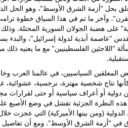
علق بحل "أزمة الشرق الأوسط"، وهو الحل ال
رن". وآخر ما تم في هذا السياق خطوة ترامب 
ية" على هضبة الجولان السورية المحتلة. وذلك 
قدس "عاصمة أبدية لدولة إسرائيل"، والبدء ب
لة "اللاجئين الفلسطينيين" مع ما يعنيه ذلك م
قبلية.
ض المعلقين السياسيين، في عالمنا العرب وخا
نها نتاج شخصية مهتزة، نرجسية، عشوائية، غير مت
ن دولية أو أعراف سياسية أو حتى لقرارات مجل
 هذه النظرة الجزئية تفشل في وضع الأصبع عل
لدولية (ومن بينها الأميركية) التي عجزت خلا
ق في "أزمة الشرق الأوسط". ومع أن تفاصيل 