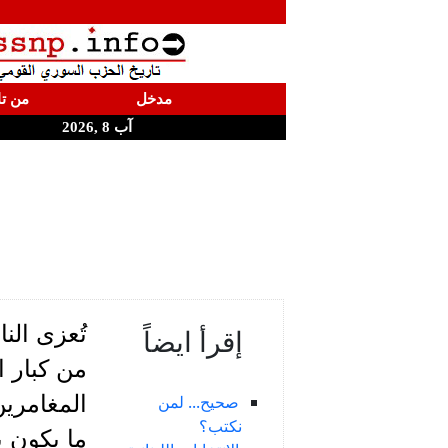
مدخل
من تا
آب 8 ,2026
تُعزى الن
إقرأ ايضاً
من كبار ا
المغامرين
صحيح... لمن
نكتب؟
ما يكون 