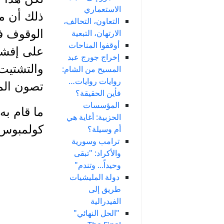
الاستعماري
ذلك أن مح
التعاون، التحالف،
الوقوف ف
الارتهان، التبعية
أوقفوا المناحات
على إفشا
إخراج جورج عبد
والتشتيت
المسيح من الشام:
روايات روايات…
تصون المص
فأين الحقيقة؟
المؤسسات
ما قام به
الحزبية: أغاية هي
كولمبوس..
أم وسيلة؟
ترامب وسورية
والأكراد: "تبقى
وحيداً... وتندم"
دولة المليشيات
طريق إلى
الفيدرالية
"الحل النهائي"