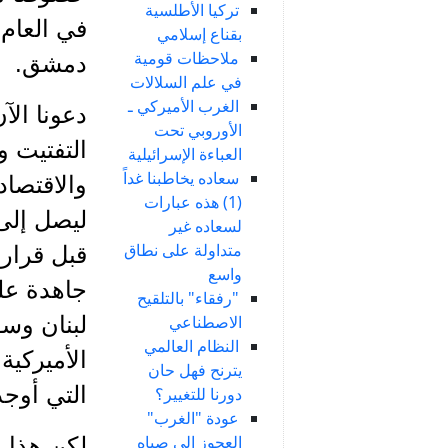
تركيا الأطلسية
في العام 
بقناع إسلامي
ملاحظات قومية
دمشق.
في علم السلالات
الغرب الأميركي ـ
دعونا الآ
الأوروبي تحت
التفتيت 
العباءة الإسرائيلية
سعاده يخاطبنا غداً
والاقتصاد
(1) هذه عبارات
ليصل إلى 
لسعاده غير
متداولة على نطاق
قبل قرار
واسع
جاهدة على
"رفقاء" بالتلقيح
الاصطناعي
لبنان وس
النظام العالمي
الأميركية
يترنح فهل حان
التي أوج
دورنا للتغيير؟
عودة "الغرب"
العجوز إلى صباه
لكن هذا ل