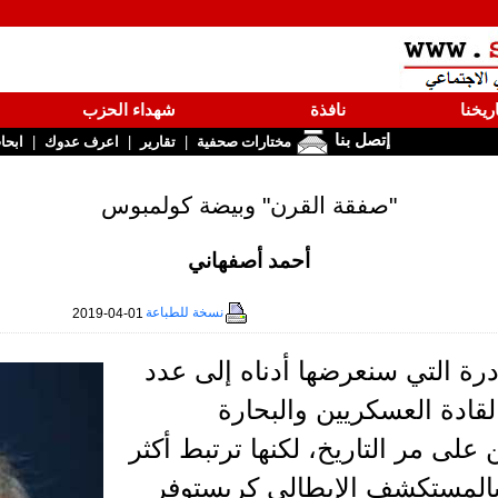
ريخنا
نافذة
شهداء الحزب
إتصل بنا
|
|
|
مختارات صحفية
تقارير
اعرف عدوك
ابحا
"صفقة القرن" وبيضة كولمبوس
أحمد أصفهاني
نسخة للطباعة
2019-04-01
ادرة التي سنعرضها أدناه إلى عدد
لقادة العسكريين والبحارة
 على مر التاريخ، لكنها ترتبط أكثر
بالمستكشف الإيطالي كريستوفر