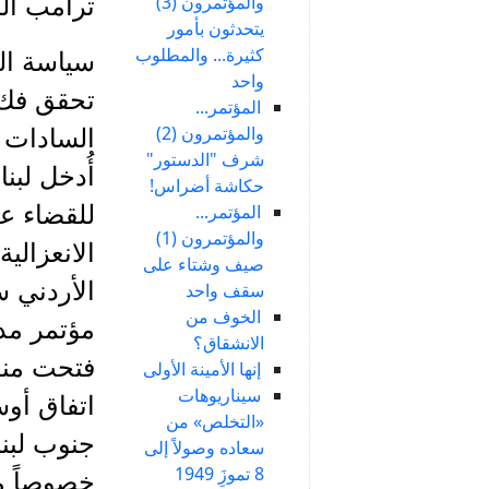
والمؤتمرون (3)
ترامب الر
يتحدثون بأمور
كثيرة... والمطلوب
سياسة ال
واحد
المؤتمر...
والمؤتمرون (2)
السادات 
شرف "الدستور"
حكاشة أضراس!
المؤتمر...
والمؤتمرون (1)
الانعزالي
صيف وشتاء على
سقف واحد
الخوف من
الانشقاق؟
فتحت منظ
إنها الأمينة الأولى
سيناريوهات
اتفاق أوس
«التخلص» من
سعاده وصولاً إلى
8 تموزَِ 1949
خصوصاً مع