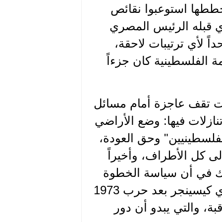
ططها استوعبوا نقائص
السابقة منذ "مشروع روجرز" سنة 1970 الذي قبله الرئيس المصري
اً لأي ترتيبات لاحقة،
مة الفلسطينية كان جزءاً
انت تقف عاجزة أمام مسائل
نازلات فيها: وضع الأراضي
، مصير "اللاجئين الفلسطينيين" وحق العودة،
لى كل الأطراف، وأخيراً
 شك في أن سياسة الخطوة
خطوة التي إنتهجها وزير الخارجية الأميركي الأسبق هنري كيسينجر بعد حرب 1973
بة، والتي يبدو أن دور