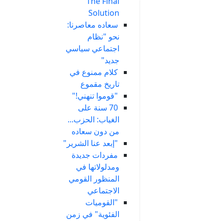
The Final
Solution
سعاده معاصرنا:
نحو "نظام
اجتماعي سياسي
جديد"
كلام ممنوع في
تاريخ مقموع
"قوموا تنهني!"
70 سنة على
الغياب: الحزب...
من دون سعاده
"إبعد عنا الشرير"
مفردات جديدة
ومدلولاتها في
المنظور القومي
الاجتماعي
"القوميات
الفئوية" في زمن