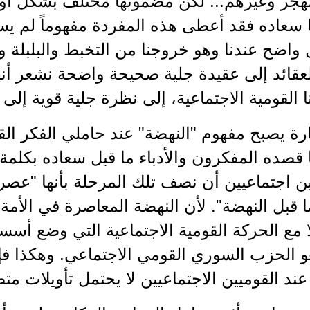
لمهجر وغيرهم... لكن مضمونها مختلف بشكل أو
ا سعاده فقد أعطى هذه المفردة مفهوماً لم يسب
 واضح عندنا وهو خروجنا من التخبط والبلبلة 
قائد إلى عقيدة جلية صحيحة واضحة نشعر أنها
القومية الاجتماعية، إلى نظرة جلية قوية إلى ال
ارة يصبح مفهوم "النهضة" عند حاملي الفكر الق
ّا قصده المفكرون والأدباء ما قبل سعاده بكلمة "
ين اجتماعيين أن نصف تلك المرحلة بأنها "عصر
 قبل النهضة". لأن النهضة المعاصرة في الأمة
لا مع الحركة القومية الاجتماعية التي وضع أسسه
 هو الحزب السوري القومي الاجتماعي. وهكذا ف
عند القوميين الاجتماعيين لا يحتمل تأويلات متض