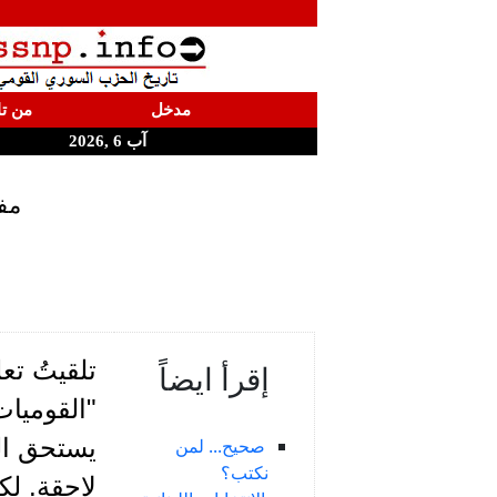
مدخل
من تا
آب 6 ,2026
مف
تلقيتُ تع
إقرأ ايضاً
"القوميات
يستحق ال
صحيح... لمن
نكتب؟
لاحقة. لك