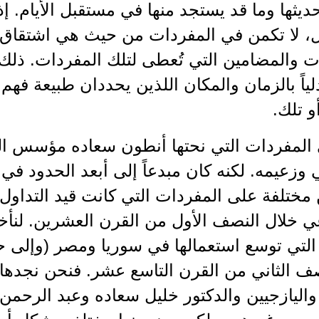
ديثها وما قد يستجد منها في مستقبل الأيام. إذ 
ل، لا تكمن في المفردات من حيث هي اشتقاق 
ت والمضامين التي تُعطى لتلك المفردات. ذلك
ياً بالزمان والمكان اللذين يحددان طبيعة فهم 
و تلك.
 المفردات التي نحتها أنطون سعاده مؤسس ا
 وزعيمه. لكنه كان مبدعاً إلى أبعد الحدود في
مختلفة على المفردات التي كانت قيد التداول
عي خلال النصف الأول من القرن العشرين. لنأخ
التي توسع استعمالها في سوريا ومصر (وإلى حد
صف الثاني من القرن التاسع عشر. فنحن نجدها
واليازجيين والدكتور خليل سعاده وعبد الرحمن