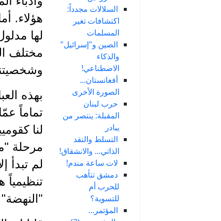
وأدباء ا
السلالات مجدداً:
هؤلاء. أم
اكتشافات تغير
المسلمات
لها مدلول
الصين و"إسرائيل"
مختلف الع
والذكاء
الاصطناعي!
وشخصيتنا 
أفغانستان...
الصورة الأخرى
بهذه العب
حرب لبنان
تماماً عم
المقبلة: ينتصر من
يبادر
لنا كقومي
التسلط والنقد
مرحلة "ما
الذاتي... والانشقاق!
لات ساعة مندم!
لم تبدأ إ
دمشق تتأهب
تنظيمياً
للحرب أم
"النهضة" 
للتسوية؟
المؤتمر...