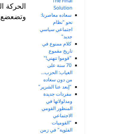
The Final
الحركة ال
Solution
سعاده معاصرنا:
وتضعضع ق
نحو "نظام
اجتماعي سياسي
جديد"
كلام ممنوع في
تاريخ مقموع
"قوموا تنهني!"
70 سنة على
الغياب: الحزب...
من دون سعاده
"إبعد عنا الشرير"
مفردات جديدة
ومدلولاتها في
المنظور القومي
الاجتماعي
"القوميات
الفئوية" في زمن