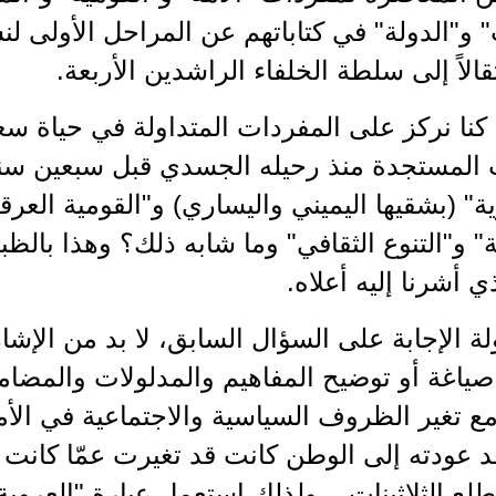
و"الدولة" في كتاباتهم عن المراحل الأولى لن
تقالاً إلى سلطة الخلفاء الراشدين الأربعة.
كنا نركز على المفردات المتداولة في حياة سع
 المستجدة منذ رحيله الجسدي قبل سبعين سنة،
ة" (بشقيها اليميني واليساري) و"القومية العر
ة" و"التنوع الثقافي" وما شابه ذلك؟ وهذا بالظ
ي أشرنا إليه أعلاه.
ة الإجابة على السؤال السابق، لا بد من الإش
صياغة أو توضيح المفاهيم والمدلولات والمضا
مع تغير الظروف السياسية والاجتماعية في الأمة
د عودته إلى الوطن كانت قد تغيرت عمّا كانت 
ع الثلاثينات... ولذلك استعمل عبارة "العروبة