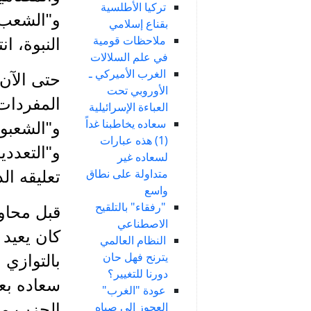
تركيا الأطلسية
و"الشعب" 
بقناع إسلامي
ملاحظات قومية
النبوة، ان
في علم السلالات
الغرب الأميركي ـ
حتى الآن 
الأوروبي تحت
المفردات
العباءة الإسرائيلية
سعاده يخاطبنا غداً
و"الشعبوي
(1) هذه عبارات
و"التعددي
لسعاده غير
متداولة على نطاق
تعليقه الذ
واسع
"رفقاء" بالتلقيح
قبل محاول
الاصطناعي
كان يعيد 
النظام العالمي
يترنح فهل حان
بالتوازي 
دورنا للتغيير؟
سعاده بع
عودة "الغرب"
العجوز إلى صباه
الحزب مطل