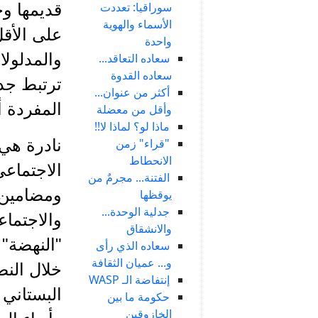
سوراقيا: تعددت
قديمها وح
الأسماء والهوية
على الأق
واحدة
والمدلولا
سعاده التعاقد...
سعاده القدوة
ترتبط جدل
أكثر من عنوان...
المفردة أ
وأقل من معضلة
ماذا لو؟ لماذا لا!!
"قراء" زمن
نادرة هي
الانحطاط
الاجتماعي
الفتنة... مجرمٌ من
ومضامين 
يوقظها
جدلية الوحدة...
والاجتما
والانشقاق
"النهضة" 
سعاده الذي رأى
و... عميان الثقافة
خلال الن
إنتفاضة الـ WASP
البستاني 
حكومة ما بين
الخازوقين