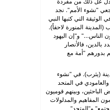
 أدل عل ذلك من مفردة
عي "نشوء الأمم". نجد
الوثيقة التي كتبها النبي
المدينة المنورة لاحقاً).
 الناس..." و"إن اليهود
د بالدين، فالأنصار
م بدورهم "أمة مع
نة (يثرب). في "نشوء
 والعامودي في المتحد
 الباحثين، وبينهم قوميون
ون المفاهيم والمدلولات
جتمع" و"المتحد"