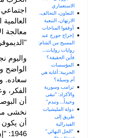
الاستعماري
اجتماعي ج
التعاون، التحالف،
العالمية 
الارتهان، التبعية
أوقفوا المناحات
معالجة ال
إخراج جورج عبد
"الديموقر
المسيح من الشام:
روايات روايات…
فأين الحقيقة؟
واليوم نج
المؤسسات
الواضح ون
الحزبية: أغاية هي
سعاده. و
أم وسيلة؟
ترامب وسورية
الفكر، وع
والأكراد: "تبقى
أن البوصل
وحيداً... وتندم"
دولة المليشيات
نخشى من 
طريق إلى
الفيدرالية
"الحل النهائي"
1946