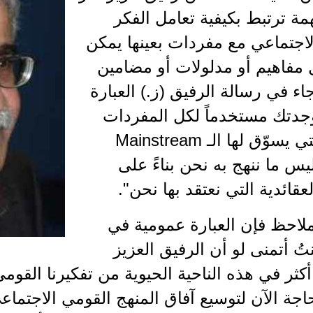
ة ترتبط بكيفية تعامل الفكر
اجتماعي مع مفردات بعينها يمكن
 مفاهيم أو مدلولات أو مضامين
اء في رسالة الرفيق (ز.) العبارة
"وجدتك مستخدماً لكل المفردات
Terms التي يسوّق لها الـ Mainstream
Me وليس ما ننهج به نحن بناءً على
قائدية التي نعتقد بها نحن".
ملاحظ فإن العبارة عمومية في
تُ أتمنى لو أن الرفيق العزيز
ثر في هذه الناحية الحيوية من تفكيرنا القومي
اجة الآن لتوسيع آفاق المنهج القومي الاجتما