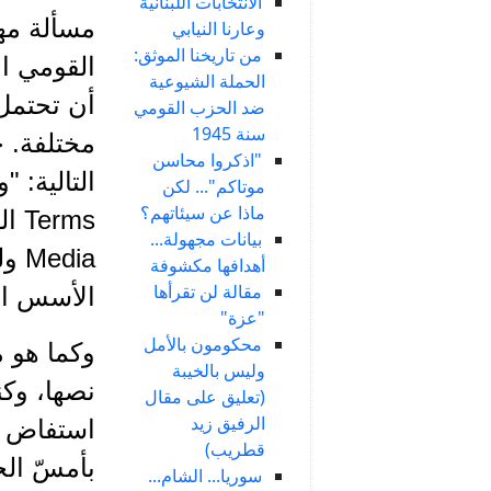
الانتخابات اللبنانية
مسألة مهم
وعارنا النيابي
من تاريخنا الموثق:
القومي ال
الحملة الشيوعية
أن تحتمل
ضد الحزب القومي
سنة 1945
مختلفة. ج
"اذكروا محاسن
التالية: 
موتاكم"... لكن
ماذا عن سيئاتهم؟
بيانات مجهولة...
dia
أهدافها مكشوفة
مقالة لن تقرأها
الأسس الع
"عزة"
محكومون بالأمل
وكما هو 
وليس بالخيبة
نصها، وكن
(تعليق على مقال
الرفيق زيد
استفاض أك
قطريب)
بأمسّ الح
سوريا... الشام...