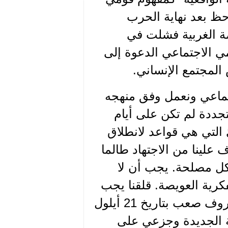
حظ بعد نهاية الحرب
ظمة الغربية فشلت في
مي الاجتماعي الدعوة إلى
المجتمع الإنساني.
جتماعي ونعمل وفق منهجه
جددة لم تكن على أيام
التي هي قواعد لانطلاق
علينا من الاجتهاد طالما
 كل مصلحة. يجب أن لا
رية العويصة. قلقنا يجب
أن يكون في مكان آخر وصفه سعاده في رسالة إلى معروف صعب بتاريخ 21 أيلول
سية الجديدة وجزعي على