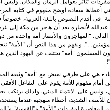
لمفردات تتأثر بعوامل الزمان والمكان. وليس
لتي أعطاها سعاده أوضح مفهوم في كتابه المرج
مة" في أقدم النصوص باللغة العربية، خصوصاً في 
بدالله لأنصاره بعد أن هاجر من مكة إلى يثرب (
 التالي: "المهاجرون والأنصار أمة واحدة من دون
مؤمنين...". ونفهم من هذا النص أن "الأمة" تتحد
ون المسلمون "أمة" تختلف عن اليهود الذين ه
!
اده هي على طرفي نقيض مع "أمة" وثيقة المدي
ن أمام مفهوم للأمة يقوم على التفاعل الأفقي
، وليس على الانتماء الديني. ولذلك يرتكب بعض
ن للأسف الشديد، أخطاء منهجية عندما يستخدم
 المعاصرة لمفردات "الأمة" و"القومية" و"الم