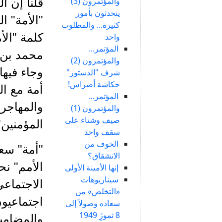
والمؤتمرون (3)
قلنا إن ا
يتحدثون بأمور
"الأمة" ا
كثيرة... والمطلوب
كلمة "الأ
واحد
المؤتمر...
محمد بن ع
والمؤتمرون (2)
وجاء فيها
شرف "الدستور"
حكاشة أضراس!
أمة مع ال
المؤتمر...
والمهاجر
والمؤتمرون (1)
صيف وشتاء على
المؤمنين"
سقف واحد
الخوف من
"أمة" سع
الانشقاق؟
الأمم" نح
إنها الأمينة الأولى
سيناريوهات
الاجتماعي
«التخلص» من
اجتماعيو
سعاده وصولاً إلى
8 تموزَِ 1949
والمضامين