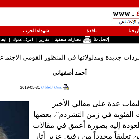
ريخنا
نافذة
شهداء الحزب
إتصل بنا
|
|
|
مختارات صحفية
تقارير
اعرف عدوك
ابحا
ردات جديدة ومدلولاتها في المنظور القومي الاجتماع
أحمد أصفهاني
نسخة للطباعة
2019-05-31
ليقات عدة على مقالي الأخير
 الفئوية في زمن التشرذم"، بعضها
عودة إليه بصورة أعمق في مقالات
ن تعليقاً محدداً من رفيق عزيز أثار