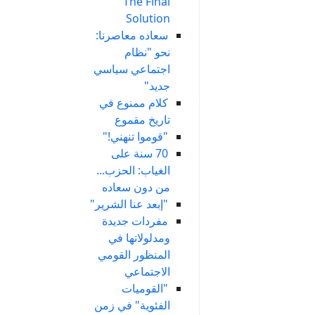
The Final
Solution
سعاده معاصرنا:
نحو "نظام
اجتماعي سياسي
جديد"
كلام ممنوع في
تاريخ مقموع
"قوموا تنهني!"
70 سنة على
الغياب: الحزب...
من دون سعاده
"إبعد عنا الشرير"
مفردات جديدة
ومدلولاتها في
المنظور القومي
الاجتماعي
"القوميات
الفئوية" في زمن