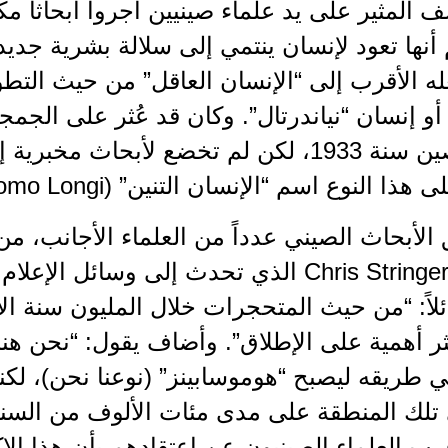
 المثير على يد علماء صينيين أجروا أبحاثاً
 أنها تعود لإنسان ينتمي إلى سلالة بشرية جديدة 
له الأقرب إلى “الإنسان العاقل” من حيث التطو
و إنسان “نياندرتال”. وكان قد عُثر على الج
شرق الصين سنة 1933، لكن لم تخضع لأبحاث م
ذا النوع اسم “الإنسان التنين” (Homo Longi).
لأبحاث الصيني عدداً من العلماء الأجانب، من
سترينغر Chris Stringer الذي تحدث إلى وسائ
ئلاً: “من حيث المتحجرات خلال المليون سنة ا
أكثر أهمية على الإطلاق”. وأضاف يقول: “نحن ه
 طريقه ليصبح “هوموسابينز” (نوعنا نحن)، لكنه 
تلك المنطقة على مدى مئات الألوف من السن
ب العلماء الصينيون عن اعتقادهم بأن هذا ال