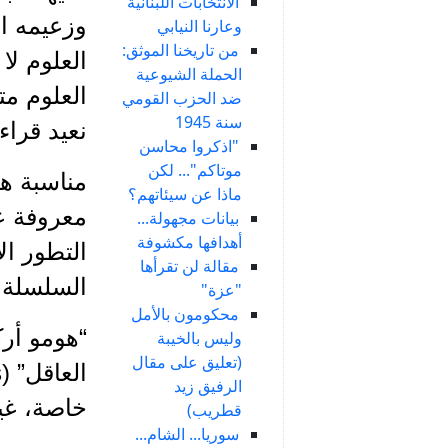
الانتخابات اللبنانية
وزعيمه ا
وعارنا النيابي
من تاريخنا الموثق:
العلوم لا
الحملة الشيوعية
العلوم مت
ضد الحزب القومي
سنة 1945
نعيد قراء
"اذكروا محاسن
موتاكم"... لكن
مناسبة هذ
ماذا عن سيئاتهم؟
معروفة ع
بيانات مجهولة...
أهدافها مكشوفة
التطور ال
مقالة لن تقرأها
السلسلة 
"عزة"
محكومون بالأمل
وليس بالخيبة
(تعليق على مقال
الرفيق زيد
خاصة، غير
قطريب)
سوريا... الشام...