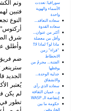
وتم الكشف
سوراقيا: تعددت
الأسماء والهوية
فتبين لهم
واحدة
النوع تجع
سعاده التعاقد...
سعاده القدوة
أركتوس” أ
أكثر من عنوان...
وأقل من معضلة
ماذا لو؟ لماذا لا!!
وأطلق على ه
"قراء" زمن
الانحطاط
ضم فريق ا
الفتنة... مجرمٌ من
يوقظها
جدلية الوحدة...
الجديد قا
والانشقاق
يُعتبر ال
سعاده الذي رأى
و... عميان الثقافة
لم يكن في
إنتفاضة الـ WASP
تطور في 
حكومة ما بين
الخازوقين
أخرى، أعر