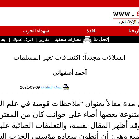
ريخنا
نافذة
شهداء الحزب
إتصل بنا
|
|
|
مختارات صحفية
تقارير
اعرف عدوك
ابحا
السلالات مجدداً: اكتشافات تغير المسلمات
أحمد أصفهاني
نسخة للطباعة
2021-09-09
 مدة مقالاً بعنوان “ملاحظات قومية في علم ال
متنوعة بعضها أضاء على جوانب كان من المفت
د أظهر المقال نفسه، والتعليقات الصائبة علي
جميع وهي: أن أنطون سعاده مؤسس الحزب الس