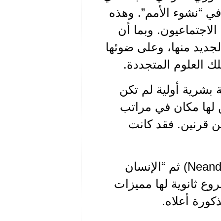
ي “نشوء الأمم”. وهذه
 الاجتماعيون. وبما أن
لجديد منها، وعلى ضوئها
ك العلوم المتجددة.
 بشرية أولية لم تكن
 لها مكان في مراتب
من قرنين. فقد كانت
“هومو أركتوس” (Homo-erectus) ثم “نياندرتال” (Neanderthal) ثم “الإنسان
بالطبع فروع ثانوية لها مميزات
كورة أعلاه.