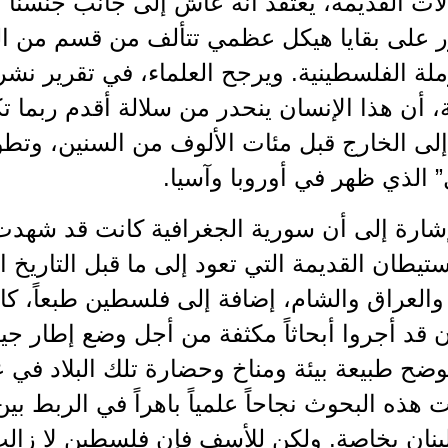
ور على بقايا هيكل عظمي تتألف من قسم من 
ملة الفلسطينية. ويرجح العلماء، في تقرير نش
ة، أن هذا الإنسان ينحدر من سلالة أقدم ربما
لى الخارج قبل مئات الألوف من السنين، وتطو
ل” الذي ظهر في أوروبا وآسيا.
إشارة إلى أن سورية الجغرافية كانت قد شهد
ستيطان القديمة التي تعود إلى ما قبل التاريخ ا
والعراق والشام، إضافة إلى فلسطين طبعاً، كان
 قد أجروا أبحاثاً مكثفة من أجل وضع إطار جيو
وضح طبيعة بيئة ومناخ وحضارة تلك البلاد في ع
هذه البحوث نجاحاً علمياً باهراً في الربط بي
بنان بخاصة. ولكن للأسف فإن فلسطين لا زالت