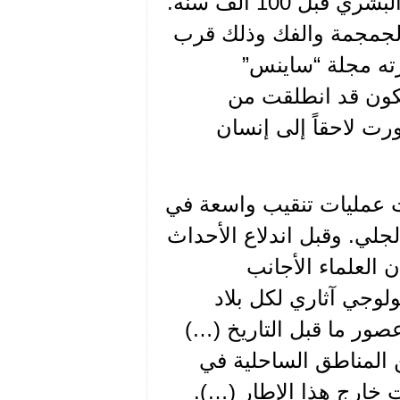
من السلالات القديمة، يُعتقد أنه عاش إلى جانب جنسنا البشري قبل 100 ألف سنة.
الجمجمة والفك وذلك قرب
رته مجلة “ساينس”
 تكون قد انطلقت من
رت لاحقاً إلى إنسان
ت عمليات تنقيب واسعة في
لجلي. وقبل اندلاع الأحداث
 العلماء الأجانب
لوجي آثاري لكل بلاد
صور ما قبل التاريخ (…)
ن المناطق الساحلية في
 خارج هذا الإطار (…).