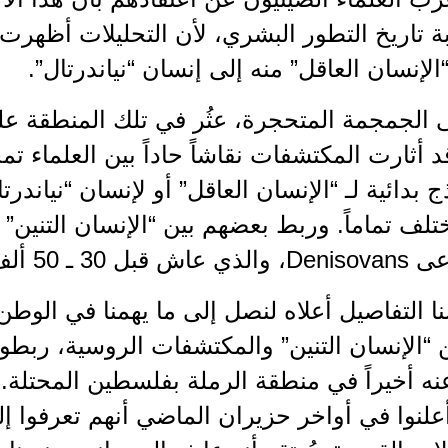
بة تاريخ التطور البشري، لأن التحليلات أظهرت أ
“الإنسان العاقل” منه إلى إنسان “نياندرتال”.
 الجمجمة المتحجرة، عثُر في تلك المنطقة عل
 أثارت المكتشفات نقاشاً حاداً بين العلماء تمح
 بدائية لـ “الإنسان العاقل” أو لإنسان “نياندرتا
ف تماماً. وربط بعضهم بين “الإنسان التنين”
30 ـ 50 ألف سنة.
 التفاصيل أعلاه لنصل إلى ما يهمنا في الوطن 
 “الإنسان التنين” والمكتشفات الروسية، ربطوا 
ه أخيراً في منطقة الرملة بفلسطين المحتلة.
علنوا في أواخر حزيران الماضي أنهم تعرفوا إ