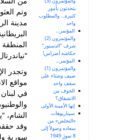
والمؤتمرون (3)
يتحدثون بأمور
وتم العث
كثيرة... والمطلوب
مدينة الر
واحد
المؤتمر...
البريطاني
والمؤتمرون (2)
المنطقة إ
شرف "الدستور"
حكاشة أضراس!
“نياندرتا
المؤتمر...
والمؤتمرون (1)
وتجدر ال
صيف وشتاء على
مواقع الا
سقف واحد
الخوف من
في لبنان 
الانشقاق؟
والوطنيون
إنها الأمينة الأولى
سيناريوهات
الشام، “ي
«التخلص» من
وقد حققت 
سعاده وصولاً إلى
8 تموزَِ 1949
سورية ول