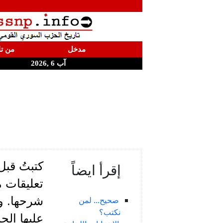
مدخل
من تا
آب 6 ,2026
كتبتُ قبل
إقرأ ايضاً
تعليقات 
شرحها. وق
صحيح... لمن
نكتب؟
عليها ال