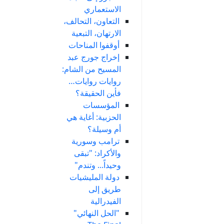
الاستعماري
التعاون، التحالف،
الارتهان، التبعية
أوقفوا المناحات
إخراج جورج عبد
المسيح من الشام:
روايات روايات…
فأين الحقيقة؟
المؤسسات
الحزبية: أغاية هي
أم وسيلة؟
ترامب وسورية
والأكراد: "تبقى
وحيداً... وتندم"
دولة المليشيات
طريق إلى
الفيدرالية
"الحل النهائي"