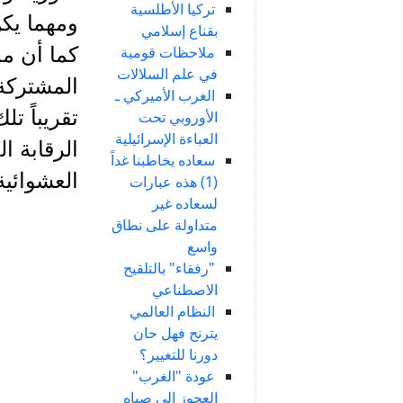
تركيا الأطلسية
ومهما يكن
بقناع إسلامي
ملاحظات قومية
كما أن مج
في علم السلالات
المشتركة”
الغرب الأميركي ـ
تقريباً ت
الأوروبي تحت
العباءة الإسرائيلية
الرقابة 
سعاده يخاطبنا غداً
العشوائية
(1) هذه عبارات
لسعاده غير
متداولة على نطاق
واسع
"رفقاء" بالتلقيح
الاصطناعي
النظام العالمي
يترنح فهل حان
دورنا للتغيير؟
عودة "الغرب"
العجوز إلى صباه