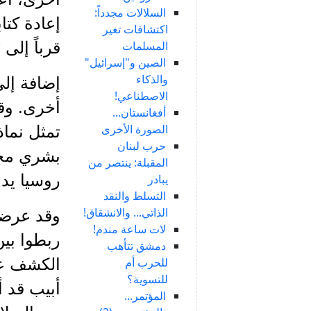
السلالات مجدداً:
إعادة كتا
اكتشافات تغير
المسلمات
قرباً إلى 
الصين و"إسرائيل"
والذكاء
إضافة إلى
الاصطناعي!
أخرى. وقد
أفغانستان...
الصورة الأخرى
تمثل نماذج
حرب لبنان
بشري مختل
المقبلة: ينتصر من
روسيا يدعى Denisovans، والذي عاش قبل 
يبادر
التسلط والنقد
الذاتي... والانشقاق!
وقد عرضنا
لات ساعة مندم!
ربطوا بين
دمشق تتأهب
للحرب أم
الكشف عن
للتسوية؟
أبيب قد أ
المؤتمر...