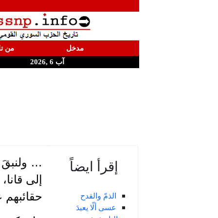
مدخل
من تا
آب 6 ,2026
… ولنبقَ 
إقرأ ايضاً
إلى قانا
حقائبهم 
الذمّ والقدح
عسى ألّا يعيدَ