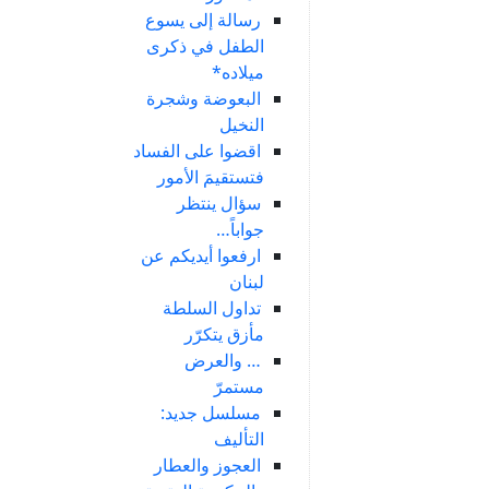
رسالة إلى يسوع
الطفل في ذكرى
ميلاده*
البعوضة وشجرة
النخيل
اقضوا على الفساد
فتستقيمَ الأمور
سؤال ينتظر
جواباً…
ارفعوا أيديكم عن
لبنان
تداول السلطة
مأزق يتكرّر
… والعرض
مستمرّ
مسلسل جديد:
التأليف
العجوز والعطار