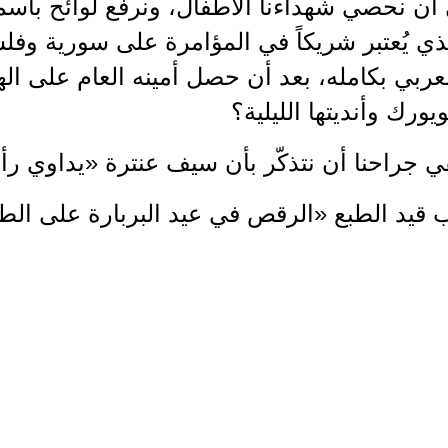
أن نحصي شهداءنا الأطفال، ونرفع لوائح بأسم
ذي يُعتبر شريكاً في المؤامرة على سورية وفلس
لعربي بكامله، بعد أن حصل أمينه العام على الهو
يورك وأنديتها الليلية؟
 جراحنا أن نتذكّر بأن سيف عنترة «يداوي ر
 قيد الطبع «الرقص في عيد البربارة على الطر