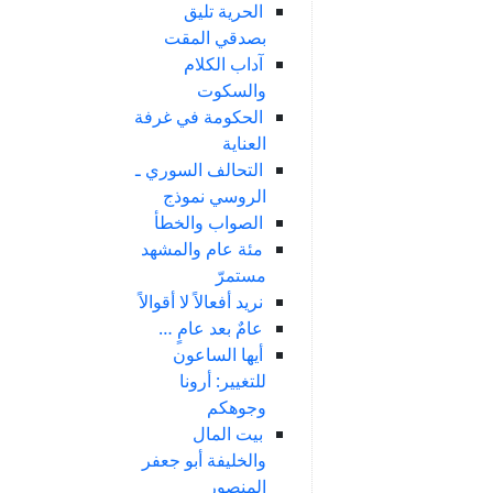
الحرية تليق
بصدقي المقت
آداب الكلام
والسكوت
الحكومة في غرفة
العناية
التحالف السوري ـ
الروسي نموذج
الصواب والخطأ
مئة عام والمشهد
مستمرّ
نريد أفعالاً لا أقوالاً
عامٌ بعد عامٍ …
أيها الساعون
للتغيير: أرونا
وجوهكم
بيت المال
والخليفة أبو جعفر
المنصور