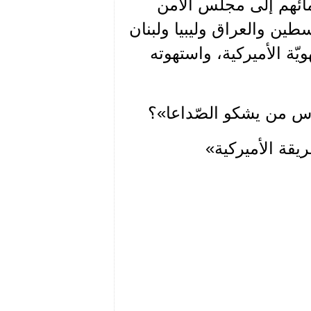
ائهم إلى مجلس الأمن
طين والعراق وليبيا ولبنان
يّة الأميركية، واستهوته
أس من يشكو الصّداعا»؟
يقة الأميركية»