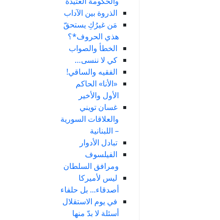
والحكومة العتيدة
الذروة بين الآداب
مَن غيرُكِ يستحقّ
هذي الحروف*؟
الخطأ والصواب
كي لا ننسى…
الفقيه والساقي!
«الأنا» الحاكم
الأول والأخير
غسان تويني
والعلاقات السورية
– اللبنانية
تبادل الأدوار
الفيلسوف
ومرافق السلطان
ليس لأميركا
أصدقاء... بل حلفاء
في يوم الاستقلال
أسئلة لا بدّ منها