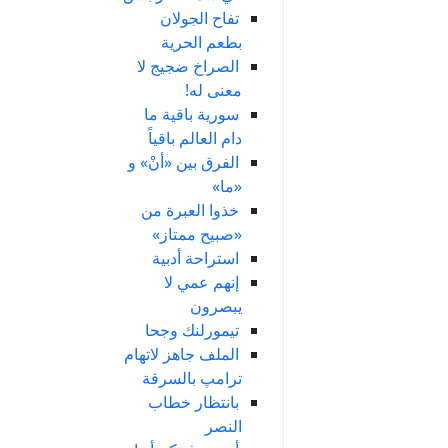
تفاح الجولان
بطعم الحرية
الصراخ ضجيج لا
معنى له!
سورية باقية ما
دام العالم باقياً
الفرق بين «أنْ» و
«ما»
خذوا العبرة من
«صبيح ممتاز»
استراحة أدبية
إنهم عمي لا
يبصرون
تيمورلنك وجحا
الملف جاهز لاتهام
ترامپ بالسرقة
بانتظار خطاب
النصر