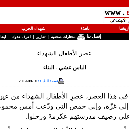
ريخنا
نافذة
شهداء الحزب
إتصل بنا
|
|
|
مختارات صحفية
تقارير
اعرف عدوك
ابحا
عصر الأطفال الشهداء
الياس عشي - البناء
نسخة للطباعة
2019-09-10
في هذا العصر، عصرِ الأطفال الشهداء من عين 
، إلى غزّة، وإلى حمص التي ودّعت أمس مجموع
على رصيف مدرستهم عكرمةَ ورحلوا.