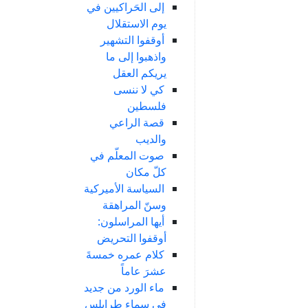
إلى الحَراكيين في
يوم الاستقلال
أوقفوا التشهير
واذهبوا إلى ما
يريكم العقل
كي لا ننسى
فلسطين
قصة الراعي
والديب
صوت المعلّم في
كلّ مكان
السياسة الأميركية
وسنّ المراهقة
أيها المراسلون:
أوقفوا التحريض
كلام عمره خمسةَ
عشرَ عاماً
ماء الورد من جديد
في سماء طرابلس