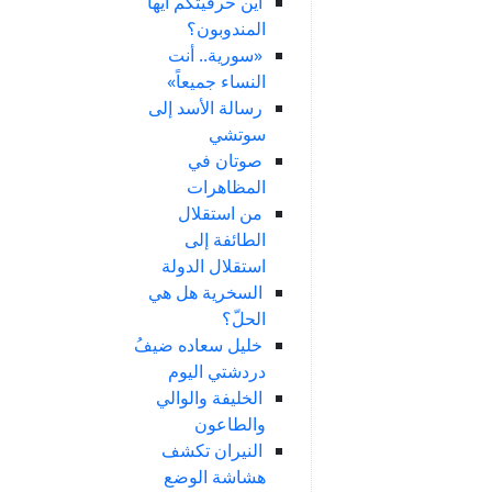
أين حرفيتكم أيها
المندوبون؟
«سورية.. أنت
النساء جميعاً»
رسالة الأسد إلى
سوتشي
صوتان في
المظاهرات
من استقلال
الطائفة إلى
استقلال الدولة
السخرية هل هي
الحلّ؟
خليل سعاده ضيفُ
دردشتي اليوم
الخليفة والوالي
والطاعون
النيران تكشف
هشاشة الوضع