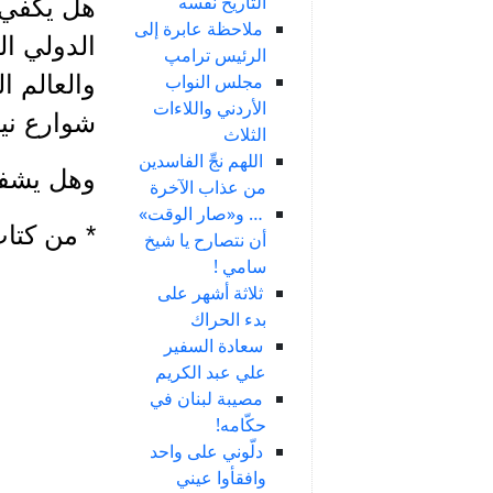
التاريخ نفسه
هل يكفي 
ملاحظة عابرة إلى
الدولي ال
الرئيس ترامپ
مجلس النواب
والعالم ا
الأردني واللاءات
شوارع نيو
الثلاث
اللهم نجِّ الفاسدين
وهل يشفي
من عذاب الآخرة
… و«صار الوقت»
* من كتاب
أن نتصارح يا شيخ
سامي !
ثلاثة أشهر على
بدء الحراك
سعادة السفير
علي عبد الكريم
مصيبة لبنان في
حكّامه!
دلّوني على واحد
وافقأوا عيني