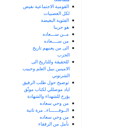
القومية الاجتماعية نقيض
لكل العصبيات
الفئوية البغيضة
هو حزبنا
مــن ســـعاده
من ســــعاده
الى من يعنيهم تاريخ
الحزب
للحقيقة وللتاريخ الى
الامينين نبيل العلم وحبيب
الشرتوني
توضيح حول طلب الرفيق
اياد موصللي لكتاب موثّق
يؤرخ للشهداء والشهادة
من وحي سعاده
الــوفــــــاء.. مرة ثانية
من وحي سعاده
نأمل من الرفقاء