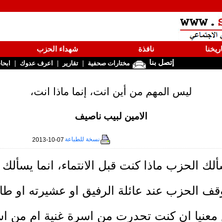
ريخنا
نافذة
شهداء الحزب
إتصل بنا
|
|
|
مختارات صحفية
تقارير
اعرف عدوك
ابحا
ليس المهم من أين انت، إنما ماذا انت،
الامين لبيب ناصيف
نسخة للطباعة
2013-10-07
ألك الحزب ماذا كنت قبل الانتماء، انما يسألك م
وقف الحزب عند عائلة الرفيق او عشيرته او طائ
معنيا ان كنت تحدرت من اسرة غنية ام من اس