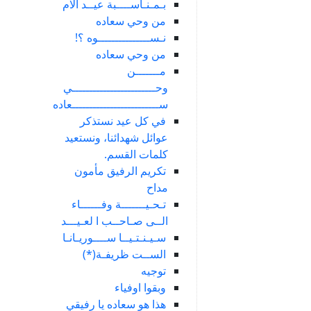
بـمـنـاســــبة عيــد الام
من وحي سعاده
نـســـــــــــــــوه ؟!
من وحي سعاده
مـــــــن
وحــــــــــــــــــــــــي
ســـــــــــــــــــــــــعاده
في كل عيد نستذكر
عوائل شهدائنا، ونستعيد
كلمات القسم.
تكريم الرفيق مأمون
مداح
تـحـيـــــــة وفــــــاء
الــى صـاحــب ا لعـيـــد
سـيـنـتـيــا ســــوريـانـا
الســت ظريفـة(*)
توجيه
وبقوا اوفياء
هذا هو سعاده يا رفيقي