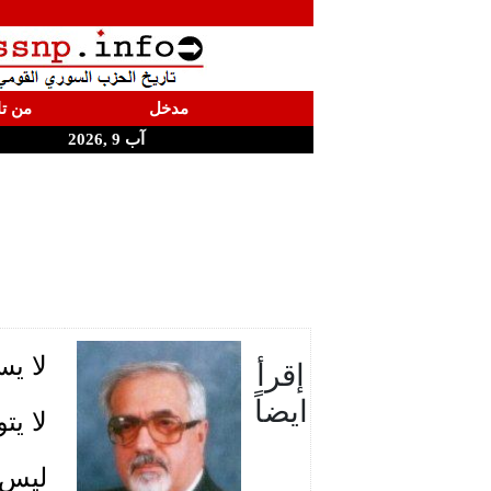
مدخل
من تا
آب 9 ,2026
لا يس
إقرأ
ايضاً
لا يت
ليس 