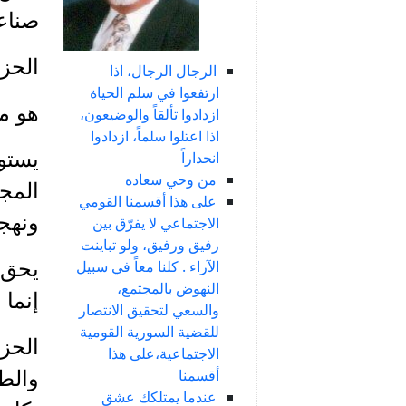
صناعي
الحز
الرجال الرجال، اذا
ارتفعوا في سلم الحياة
هو مع
ازدادوا تألقاً والوضيعون،
اذا اعتلوا سلماً، ازدادوا
يستو
انحداراً
من وحي سعاده
المج
على هذا أقسمنا القومي
ونهج
الاجتماعي لا يفرّق بين
رفيق ورفيق، ولو تباينت
يحق 
الآراء . كلنا معاً في سبيل
النهوض بالمجتمع،
إنما
والسعي لتحقيق الانتصار
للقضية السورية القومية
الحزب
الاجتماعية،على هذا
أقسمنا
والطا
عندما يمتلكك عشق