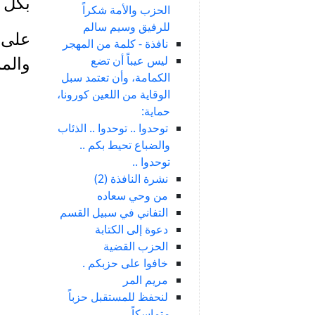
بكل 
الحزب والأمة شكراً
للرفيق وسيم سالم
على ه
نافذة - كلمة من المهجر
ليس عيباً أن تضع
والم
الكمامة، وأن تعتمد سبل
الوقاية من اللعين كورونا،
حماية:
توحدوا .. توحدوا .. الذئاب
والضباع تحيط بكم ..
توحدوا ..
نشرة النافذة (2)
من وحي سعاده
التفاني في سبيل القسم
دعوة إلى الكتابة
الحزب القضية
خافوا على حزبكم .
مريم المر
لنحفظ للمستقبل حزباً
متماسكاً