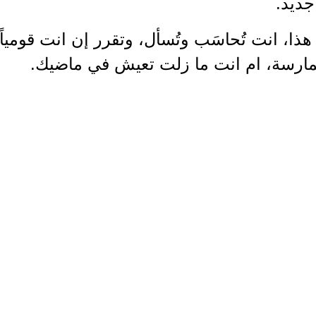
جديد.
ذا، انت تُحاسَب وتُسأل، وتقرر إن انت قومياً ا
مارسة، ام انت ما زلت تعيش في ماضيك.