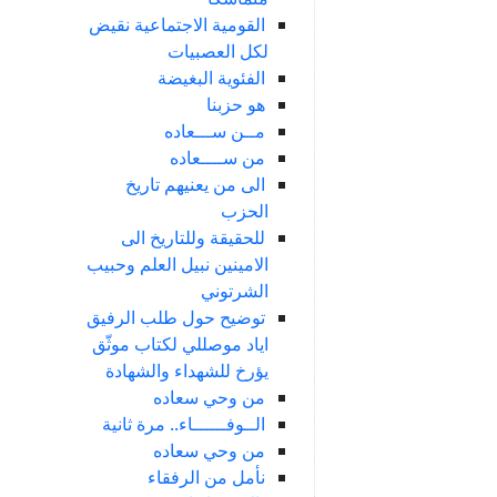
القومية الاجتماعية نقيض
لكل العصبيات
الفئوية البغيضة
هو حزبنا
مــن ســـعاده
من ســــعاده
الى من يعنيهم تاريخ
الحزب
للحقيقة وللتاريخ الى
الامينين نبيل العلم وحبيب
الشرتوني
توضيح حول طلب الرفيق
اياد موصللي لكتاب موثّق
يؤرخ للشهداء والشهادة
من وحي سعاده
الــوفــــــاء.. مرة ثانية
من وحي سعاده
نأمل من الرفقاء