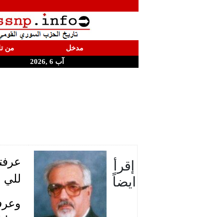
مدخل
من تا
آب 6 ,2026
عرفته
إقرأ
ايضاً
للي و
وعرفت