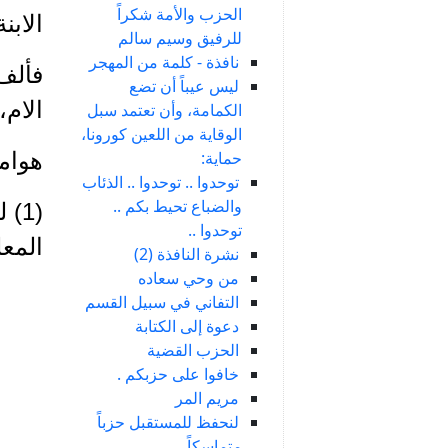
الحزب والأمة شكراً
الابن
للرفيق وسيم سالم
نافذة - كلمة من المهجر
فألف 
ليس عيباً أن تضع
الام،
الكمامة، وأن تعتمد سبل
الوقاية من اللعين كورونا،
هوا
حماية:
توحدوا .. توحدوا .. الذئاب
والضباع تحيط بكم ..
(1)
توحدوا ..
المعلو
نشرة النافذة (2)
من وحي سعاده
التفاني في سبيل القسم
دعوة إلى الكتابة
الحزب القضية
خافوا على حزبكم .
مريم المر
لنحفظ للمستقبل حزباً
متماسكاً