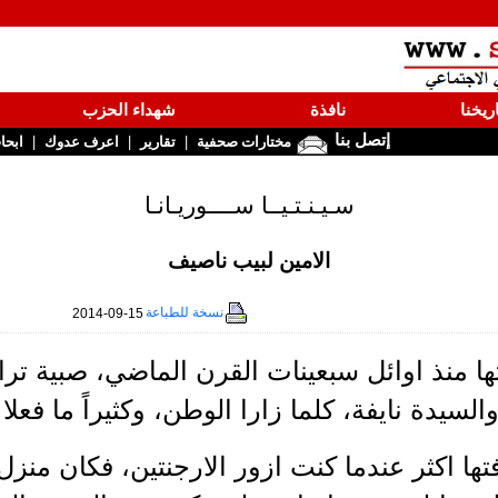
ريخنا
نافذة
شهداء الحزب
إتصل بنا
|
|
|
مختارات صحفية
تقارير
اعرف عدوك
ابحا
سـيـنـتـيــا ســــوريـانـا
الامين لبيب ناصيف
نسخة للطباعة
2014-09-15
ا منذ اوائل سبعينات القرن الماضي، صبية تراف
السيدة نايفة، كلما زارا الوطن، وكثيراً ما فعلا
ها اكثر عندما كنت ازور الارجنتين، فكان منزل ا