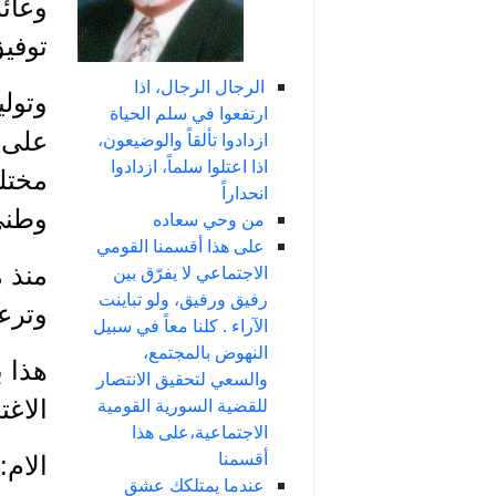
وعائل
توفيق 
الرجال الرجال، اذا
وتول
ارتفعوا في سلم الحياة
على 
ازدادوا تألقاً والوضيعون،
اذا اعتلوا سلماً، ازدادوا
مختلف
انحداراً
وطني
من وحي سعاده
على هذا أقسمنا القومي
منذ م
الاجتماعي لا يفرّق بين
رفيق ورفيق، ولو تباينت
وترع
الآراء . كلنا معاً في سبيل
النهوض بالمجتمع،
هذا 
والسعي لتحقيق الانتصار
للقضية السورية القومية
الاغت
الاجتماعية،على هذا
أقسمنا
الام:
عندما يمتلكك عشق