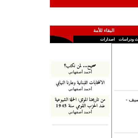
البقاء للأمة
ث ودراسات
اصدارات
صحيح... لمن نكتب؟
أحمد أصفهاني
الانتخابات اللبنانية وعارنا النيابي
أحمد أصفهاني
من تاريخنا الموثق: الحملة الشيوعية
صيف -
ضد الحزب القومي سنة 1945
أحمد أصفهاني