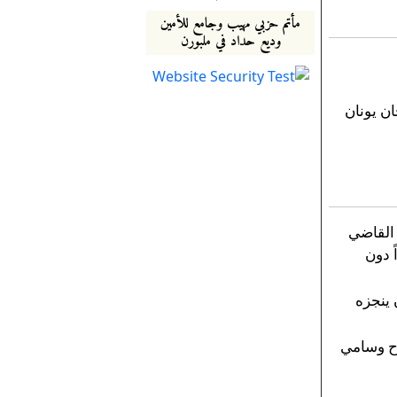
مأتم حزبي مهيب وجامع للأمين
وديع حداد في ملبورن
ن يونان
لتــــاريخ مرسوم عدد 27-41 القاضي
ً دون
يع ان ينجزه
وح وسامي