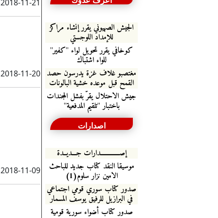
اعرف عدوك
2018-11-21
الجيش الصهيوني يقرر إنشاء مراكز
للإمداد اللوجستي
كوخافي يقرر تحويل لواء "كفير"
للواء اشتباك
مغتصبو غلاف غزة يدرسون حصد
2018-11-20
القمح قبل موعده خشية البالونات
جيش الاحتلال يقرّ بفشل المجندات
باختبار "تلقيم المدفعية"
اصدارات
إصـــــــــــــدارات جـــديــدة
موسيقا النقد كتاب جديد للباحث
2018-11-09
الامين نزار سلوم(1)
صدور كتاب سوري قومي اجتماعي
في البرازيل للرفيق يوسف المسمار
صدور كتاب أضواء سورية قومية