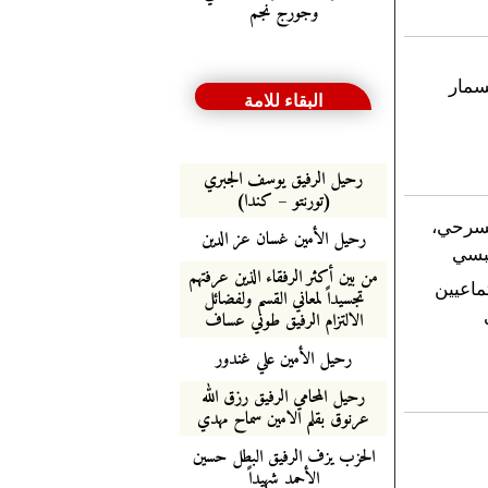
وجورج نجم
سمار
البقاء للامة
رحيل الرفيق يوسف الجبري
(تورنتو – كندا)
مسرحي،
رحيل الأمين غسان عز الدين
عبسي
من بين أكثر الرفقاء الذين عرفتهم
ماعيين
تجسيداً لمعاني القسم ولفضائل
الالتزام الرفيق طوني عساف
رحيل الأمين علي غندور
رحيل المحامي الرفيق رزق الله
عرنوق بقلم الامين سماح مهدي
الحزب يزف الرفيق البطل حسين
الأحمد شهيداً