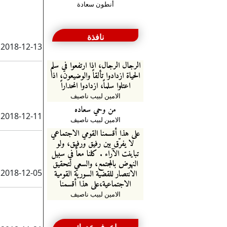
أنطون سعادة
نافذة
2018-12-13
الرجال الرجال، اذا ارتفعوا في سلم
الحياة ازدادوا تألقاً والوضيعون، اذا
اعتلوا سلماً، ازدادوا انحداراً
الامين لبيب ناصيف
من وحي سعاده
2018-12-11
الامين لبيب ناصيف
على هذا أقسمنا القومي الاجتماعي
لا يفرّق بين رفيق ورفيق، ولو
تباينت الآراء . كلنا معاً في سبيل
النهوض بالمجتمع، والسعي لتحقيق
الانتصار للقضية السورية القومية
2018-12-05
الاجتماعية،على هذا أقسمنا
الامين لبيب ناصيف