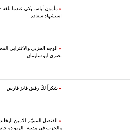
»
مأمون أياس بكى عندما بلغه خ
استشهاد سعاده
»
الوجه الحزبي والاغترابي المح
نصري ابو سليمان
»
شكراً لكَ رفيق فايز فارس
»
القنصل المميّـز الامين اليخاند
والحزب في مدينة "الريو دو جاني