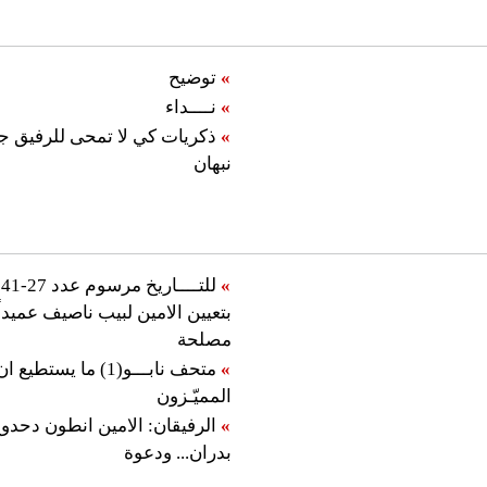
»
توضيح
»
نــــداء
»
ذكريات كي لا تمحى للرفيق جا
نبهان
»
ل
بتعيين الامين لبيب ناصيف عميدا
مصلحة
»
متحف نابـــو(1) ما يستط
المميّـزون
»
الرفيقان: الامين انطون دحد
بدران... ودعوة