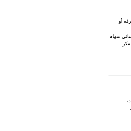
فه أو
سائي سهام
فكر
ت