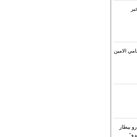
بر
امي الامين
رو بيطار
رو"