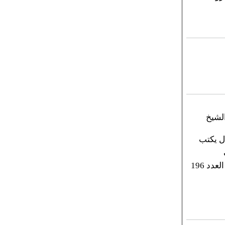
الشيخ
ل يكتب
من تاريخنا-عن جريدة "البناء" العدد 196