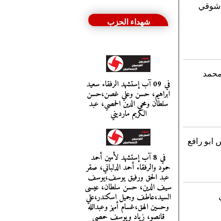
ن شوقي
شهداء الحزب
محمد
في 09 آب إستشهد الرفقاء سعيد
ابراهيم، حسن وعلي غصن،حسن
سلطان ومحي الدين الحمصي، عبد
الكريم مارديني
 ابو رافع
في 8 آب إستشهد لأمين أحمد
حمود والرفقاء أحمد الدلباني، صقر
عبد الحق ورفيق يوسف،يوسف
سيف الدين، حسن سلطان، عيسى
السيد،عاطف وجميل اسكندر،علي
وحسين الهق،غسام أمهز وعبدالله
قانصو، زياد ويوسف حمصي