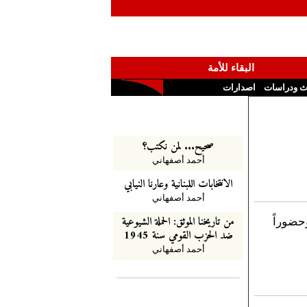
البقاء للأمة
ث ودراسات
اصدارات
صحيح... لمن نكتب؟
أحمد أصفهاني
الانتخابات اللبنانية وعارنا النيابي
أحمد أصفهاني
من تاريخنا الموثق: الحملة الشيوعية
حضوراً
ضد الحزب القومي سنة 1945
أحمد أصفهاني