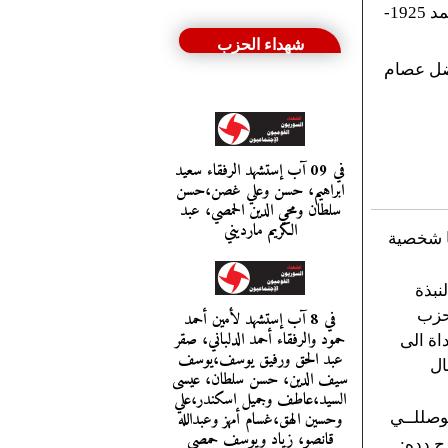
الشاعر الرفيق نجيب حيدر أحمد 1925-
شهداء الحزب
اضل عصام
في 09 آب إستشهد الرفقاء سعيد
ابراهيم، حسن وعلي غصن،حسن
سلطان ومحي الدين الحمصي، عبد
الكريم مارديني
 شخصية
لنبذة
حزب
في 8 آب إستشهد لأمين أحمد
حمود والرفقاء أحمد الدلباني، صقر
اة الى
عبد الحق ورفيق يوسف،يوسف
ال
سيف الدين، حسن سلطان، عيسى
السيد،عاطف وجميل اسكندر،علي
وحسين الهق،غسام أمهز وعبدالله
وصللــي
قانصو، زياد ويوسف حمصي
ج دده: