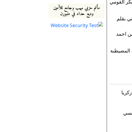
كر القومي
مأتم حزبي مهيب وجامع للأمين
وديع حداد في ملبورن
ي بقلم
ين احمد
المصيطبة
كريا
يسي