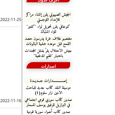
اعرف عدوك
الجيش الصهيوني يقرر إنشاء مراكز
للإمداد اللوجستي
2022-11-25
كوخافي يقرر تحويل لواء "كفير"
للواء اشتباك
مغتصبو غلاف غزة يدرسون حصد
القمح قبل موعده خشية البالونات
جيش الاحتلال يقرّ بفشل المجندات
باختبار "تلقيم المدفعية"
اصدارات
إصـــــــــــــدارات جـــديــدة
موسيقا النقد كتاب جديد للباحث
الامين نزار سلوم(1)
صدور كتاب سوري قومي اجتماعي
2022-11-16
في البرازيل للرفيق يوسف المسمار
صدور كتاب أضواء سورية قومية