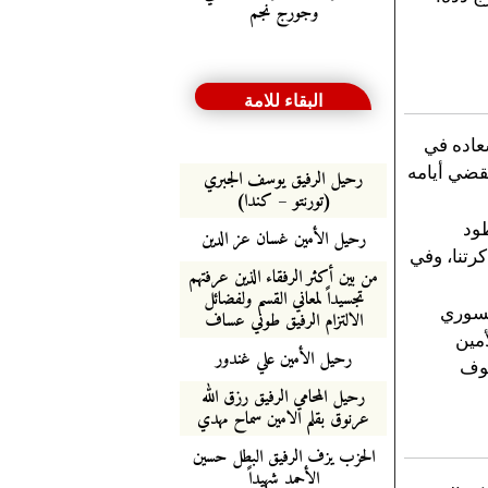
وجورج نجم
البقاء للامة
عاده في
يقضي أيامه
رحيل الرفيق يوسف الجبري
(تورنتو – كندا)
طود
رحيل الأمين غسان عز الدين
رتنا، وفي
من بين أكثر الرفقاء الذين عرفتهم
تجسيداً لمعاني القسم ولفضائل
لسوري
الالتزام الرفيق طوني عساف
أمين
رحيل الأمين علي غندور
لوف
رحيل المحامي الرفيق رزق الله
عرنوق بقلم الامين سماح مهدي
الحزب يزف الرفيق البطل حسين
الأحمد شهيداً