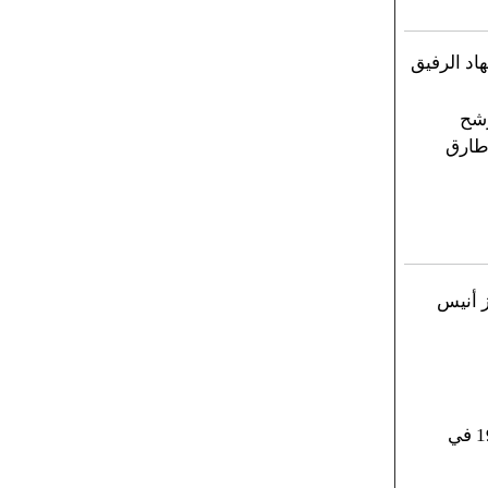
اد الرفيق
رشح
طارق
ز أنيس
احتفال عيد التأسيس عام 1990 في