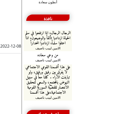
أنطون سعادة
نافذة
الرجال الرجال، اذا ارتفعوا في سلم
الحياة ازدادوا تألقاً والوضيعون، اذا
اعتلوا سلماً، ازدادوا انحداراً
2022-12-08
الامين لبيب ناصيف
من وحي سعاده
الامين لبيب ناصيف
على هذا أقسمنا القومي الاجتماعي
لا يفرّق بين رفيق ورفيق، ولو
تباينت الآراء . كلنا معاً في سبيل
النهوض بالمجتمع، والسعي لتحقيق
الانتصار للقضية السورية القومية
الاجتماعية،على هذا أقسمنا
الامين لبيب ناصيف