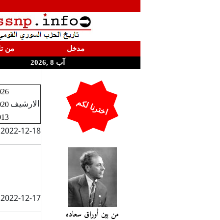
مدخل
من تا
آب 8 ,2026
026
اخترنا لكم
الارشيف
020
013
2022-12-18
2022-12-17
من بين أوراق سعاده