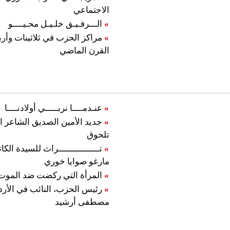
الاجتماعي
»
الـــرفـيـق خلـيـل محـيــــو
»
مراكز الحزب في ثلاثينات وأرب
القرن الماضي
»
عنـدمــــا نربـــــي أولادنــــا
»
جديد الأمين الصديق الشاعر ال
تلحوق
»
تــــــــــــــــراث للسيدة الكات
مارغو صوايا خوري
»
المرأة التي ركضت ضد الموت
»
رئيس الحزب، النائب في الأردن
مصطفى أرشيد