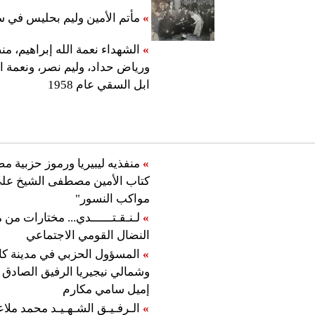
»
مأتم الأمين وليم بحليس في س
»
الشهداء نعمة الله إبراهيم، م
ورياض حداد، وليم نصر، ونعمة 
ابل السقي عام 1958
»
منفذيه ليبيريا ورموز حزبية م
كتاب الأمين مصطفى الشيخ عل
مواكب النسور"
»
لـنـقـتــــــدي... مختارات من
النضال القومي الاجتماعي
»
المسؤول الحزبي في مدينة كاد
وشمالي نيجيريا الرفيق الصادق 
إميل سامي مكارم
»
الـرفـيـق الشـهـيـد محمد ملا