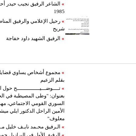
»
1985
»
رحيل الإعلامي والرفيق المن
شريح
»
الرفيق الشهيد داود خفاجة
»
مجموع أشخاص يساوي قضايا
بقلم الزعيم
»
تــــوضـــيـــــــــــــــح حول ا
بعنوان: "وطى المصيطبة في ال
السوري القومي الاجتماعي، مهد
الأمين الراحل الدكتور ايلي ميش
معلوف"
»
الـرفيق محـمد نايـف خليل مـ
»
الرفيق الأول في البرازيل جور