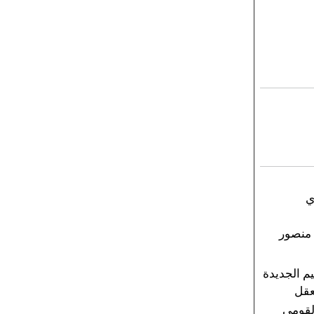
ي
 منصور
يم الجديدة
لعقل
لقومي