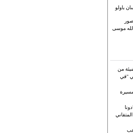
ان باولو
نصور
الله موسى
ضيئة من
ي "في
 مسيرة
ونا
المتفاني
عب