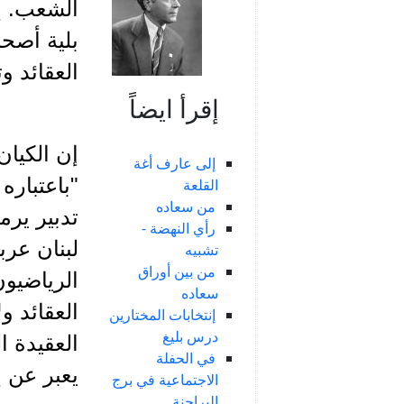
الشعب. إن
بلية أصح
العقائد 
إقرأ ايضاً
إن الكيان
إلى عارف أغة
"باعتباره
القلعة
من سعاده
تدبير يرم
رأي النهضة -
لبنان عرب
تشبيه
من بين أوراق
الرياضيون
سعاده
العقائد و
إنتخابات المختارين
درس بليغ
العقيدة ا
في الحفلة
يعبر عن إ
الاجتماعية في برج
البراجنة