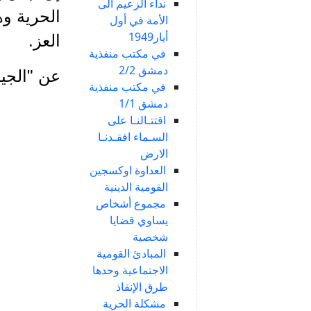
نداء الزعيم الى
الحرية وه
الأمة في أول
أيار1949
العز.
في مكتب منفذية
دمشق 2/2
عن "الجيل ال
في مكتب منفذية
دمشق 1/1
اقتتـالنـا على
السـماء افقـدنـا
الارض
العداوة اوكسجين
القومية الدينية
مجموع أشخاص
يساوي قضايا
شخصية
المبادئ القومية
الاجتماعية وحدها
طرق الإنقاذ
مشكلة الحرية