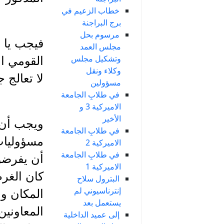
خطاب الزعيم في
برج البراجنة
مرسوم بحل
فيجب يا 
مجلس العمد
وتشكيل مجلس
القومي ال
وكلاء ونقل
لا تعالج 
مسؤولين
في طلابِ الجامعة
الاميركية 3 و
الأخير
ويجب أن ل
في طلابِ الجامعة
مسؤوليات 
الاميركية 2
في طلابِ الجامعة
أن يفرضو
الاميركية 1
كان الغرض
البترول سلاح
إنترناسيوني لم
المكان وا
يستعمل بعد
المعاوني
إلى عميد الداخلية