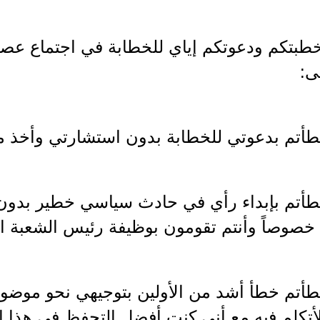
خطبتكم ودعوتكم إياي للخطابة في اجتماع عصا
ى:
خطأتم بدعوتي للخطابة بدون استشارتي وأخذ م
خطأتم بإبداء رأي في حادث سياسي خطير بدون
خصوصاً وأنتم تقومون بوظيفة رئيس الشعبة السي
خطأتم خطأ أشد من الأولين بتوجيهي نحو موضو
لأتكلم فيه مع أني كنت أفضل التحفظ في هذا 