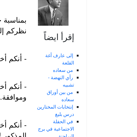
بمناسبة 
نظركم إل
إقرأ ايضاً
إلى عارف أغة
- أنكم أ
القلعة
من سعاده
رأي النهضة -
تشبيه
- أنكم أ
من بين أوراق
وموافقة. 
سعاده
إنتخابات المختارين
درس بليغ
في الحفلة
- أنكم أ
الاجتماعية في برج
المذكور 
البراجنة