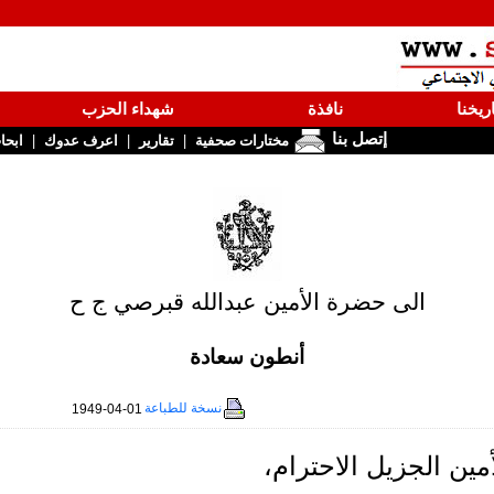
ريخنا
نافذة
شهداء الحزب
إتصل بنا
|
|
|
مختارات صحفية
تقارير
اعرف عدوك
ابحا
الى حضرة الأمين عبدالله قبرصي ج ح
أنطون سعادة
نسخة للطباعة
1949-04-01
ين الجزيل الاحترام،