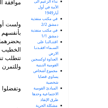
نداء الزعيم الى
موافقة الز
الأمة في أول
أيار1949
في مكتب منفذية
ولست أواف
دمشق 2/2
في مكتب منفذية
بأنفسهم و
دمشق 1/1
يحضرهما 
اقتتـالنـا على
السـماء افقـدنـا
الخطيب ا
الارض
تتطلب تن
العداوة اوكسجين
القومية الدينية
وللتمرن 
مجموع أشخاص
يساوي قضايا
شخصية
وتفضلوا 
المبادئ القومية
الاجتماعية وحدها
طرق الإنقاذ
مشكلة الحرية