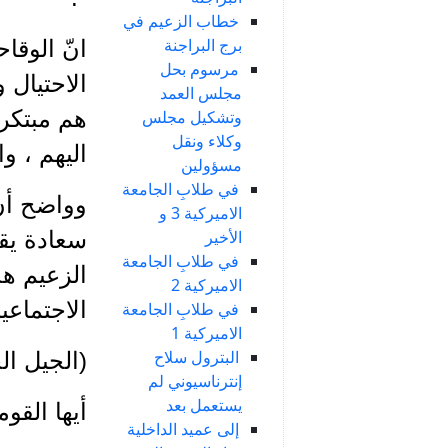
خطاب الزعيم في
برج البراجنة
انّ الوقا
مرسوم بحل
الاحتيال 
مجلس العمد
هم مبتكرو
وتشكيل مجلس
وكلاء ونقل
اليهم ، و
مسؤولين
في طلابِ الجامعة
وواضح أنّ
الاميركية 3 و
الأخير
سعادة يق
في طلابِ الجامعة
الزعيم ه
الاميركية 2
الاجتماعي
في طلابِ الجامعة
الاميركية 1
البترول سلاح
(الجيل الجديد،
إنترناسيوني لم
يستعمل بعد
أيها القو
إلى عميد الداخلية