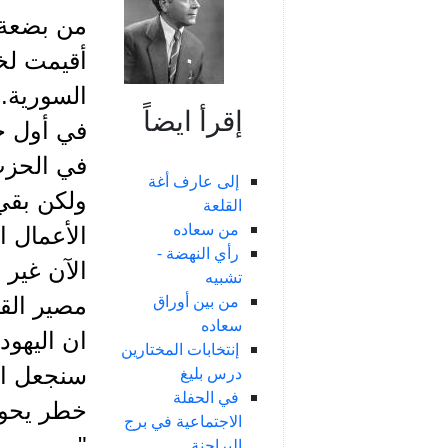
من بضعة 
أقيمت لخر
السورية.
إقرأ ايضاً
في الحزب 
إلى عارف أغة
القلعة
من سعاده
الأعمال ا
رأي النهضة -
الآن غير 
تشبيه
من بين أوراق
مصير القس
سعاده
ان اليهود
إنتخابات المختارين
درس بليغ
سنجعل الح
في الحفلة
خطر يحول 
الاجتماعية في برج
".
البراجنة