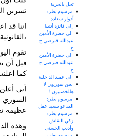
تحل بالحرية
تشرين الثاني 1947 لا يزال قائما لأنه تصريح ير
مرسوم بطرد
أدوار سعاده
اننا قد ا
إلى فائزة أنتيبا
الى حضرة الأمين
،القانوني
عبدالله قبرصي ج
ح
تقوم اليو
الى حضرة الأمين
قبل أن ت
عبدالله قبرصي ج
ح
كما اعلنت
الى عميد الداخلية
نحن سوريون لا
أني أعلن 
هللخصبيون !
مرسوم بطرد
السوري ا
المدعو سعيد عقل
عظيمة تعر
مرسوم بطرد
زكي النقاش
وهذه الد
وأديب الحسنى
مرسوم بطرد