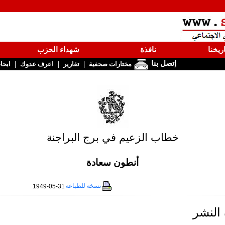
ريخنا
نافذة
شهداء الحزب
إتصل بنا
|
|
|
مختارات صحفية
تقارير
اعرف عدوك
ابحا
خطاب الزعيم في برج البراجنة
أنطون سعادة
نسخة للطباعة
1949-05-31
النشر