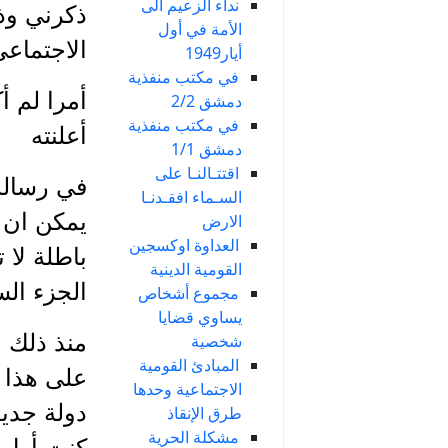
نداء الزعيم الى
ذكرني وذك
الأمة في أول
الاجتماعي
أيار1949
في مكتب منفذية
أمرا لم أ
دمشق 2/2
في مكتب منفذية
أعلنته
دمشق 1/1
اقتتـالنـا على
السـماء افقـدنـا
يمكن ان ت
الارض
العداوة اوكسجين
باطلة لا 
القومية الدينية
الجزء السابع
مجموع أشخاص
يساوي قضايا
منذ ذلك ا
شخصية
المبادئ القومية
على هذا 
الاجتماعية وحدها
دولة جديد
طرق الإنقاذ
مشكلة الحرية