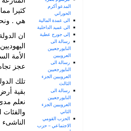
المنازعة 
المدعو أكرم
كثيرا مما
الحوراني
هي . ونحن
الى عمدة المالية
الى عميد الداخلية
إلى جورج عطية
ان الدولة
رسالة الى
اليهوديين
النايورجعيين
العروبيين
الأمة ال
رسالة الى
عجز تجاه 
النايورجعيين
العروبيين الجزء
تلك الدول
الثالث
رسالة الى
بقية أرض 
النايورجعيين
نعلم مدى 
العروبيين الجزء
والفئات ا
الثاني
الحزب القومي
الناشىء ا
الاجتماعي – حزب