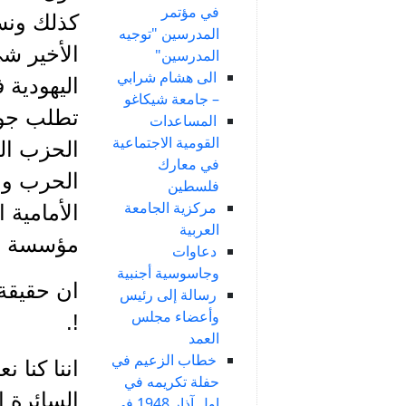
في مؤتمر
كذلك ونسي
المدرسين "توجيه
الأخير شي
المدرسين"
الى هشام شرابي
اليهودية
– جامعة شيكاغو
تطلب جوا
المساعدات
القومية الاجتماعية
الحزب الس
في معارك
الحرب ولا
فلسطين
مركزية الجامعة
الأمامية 
العربية
مؤسسة في
دعاوات
وجاسوسية أجنبية
ان حقيقة 
رسالة إلى رئيس
وأعضاء مجلس
!.
العمد
خطاب الزعيم في
اننا كنا 
حفلة تكريمه في
السائرة ا
اول آذار 1948 في