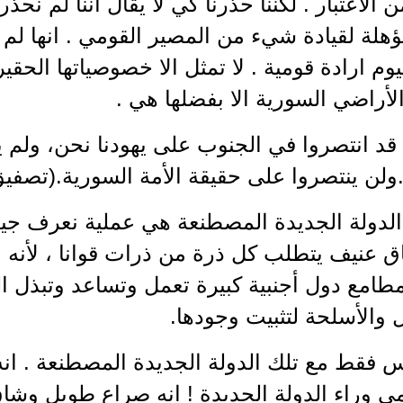
الاعتبار . لكننا حذرنا كي لا يقال اننا لم نحذر 
هلة لقيادة شيء من المصير القومي . انها لم تك
ليوم ارادة قومية . لا تمثل الا خصوصياتها الحقي
أراضي السورية الا بفضلها هي .
 قد انتصروا في الجنوب على يهودنا نحن، ولم ي
.ولن ينتصروا على حقيقة الأمة السورية.(تصفي
دولة الجديدة المصطنعة هي عملية نعرف جيدا 
عنيف يتطلب كل ذرة من ذرات قوانا ، لأنه ورا
طامع دول أجنبية كبيرة تعمل وتساعد وتبذل ال
 والأسلحة لتثبيت وجودها.
س فقط مع تلك الدولة الجديدة المصطنعة . انه
 وراء الدولة الجديدة ! انه صراع طويل وشاق