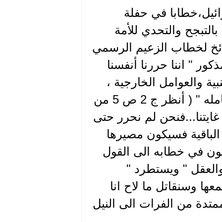
ائيل،خطابا في حفلة
التبجح والتحدي للأمة
ائخ لخطاب الزعيم الرسمي
به المذكور " اننا حررنا أنفسنا
ة والعوامل الخارجية ،
ولكن بقي علينا أن ننقذ أمتنا بأسرها وأن نحرر وطننا بكامله " ( أنظر ج 2 ص 5 من
غايتنا...فنحن لم نحرر حتى
م الباقية فسيكون مصيرها
يون في خطابه الى القول
والعقل " ويستطرد "
ها وسنقاتل ما لاح انا
لممتدة من الفرات الى النيل