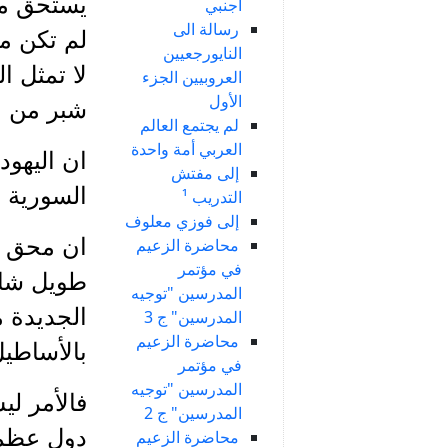
يستحق من 
أجنبي
رسالة الى
لم تكن مؤ
النايورجعيين
لا تمثل ا
العروبيين الجزء
الأول
شبر من ال
لم يجتمع العالم
العربي أمة واحدة
ان اليهود
إلى مفتش
السورية 
التدريب ¹
إلى فوزي معلوف
ان محق ال
محاضرة الزعيم
في مؤتمر
طويل شاق 
المدرسين "توجيه
الجديدة م
المدرسين" ج 3
محاضرة الزعيم
بالأساطيل
في مؤتمر
المدرسين "توجيه
فالأمر لي
المدرسين" ج 2
دول عظمى
محاضرة الزعيم