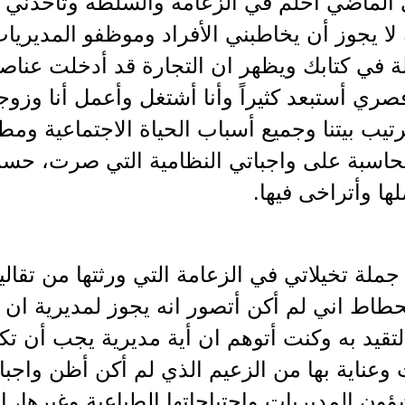
الماضي أحلم في الزعامة والسلطة وتأخذني 
 لا يجوز أن يخاطبني الأفراد وموظفو المديريا
 في كتابك ويظهر ان التجارة قد أدخلت عناصر
فصري أستبعد كثيراً وأنا أشتغل وأعمل أنا وزو
تيب بيتنا وجميع أسباب الحياة الاجتماعية ومطال
حاسبة على واجباتي النظامية التي صرت، حسب
لها وأتراخى فيها.
ملة تخيلاتي في الزعامة التي ورثتها من تقالي
طاط اني لم أكن أتصور انه يجوز لمديرية ان ت
تقيد به وكنت أتوهم ان أية مديرية يجب أن 
 وعناية بها من الزعيم الذي لم أكن أظن واجب
شؤون المديريات واحتياجاتها الطباعية وغيرها، 