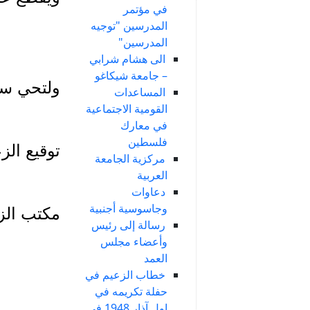
في مؤتمر
المدرسين "توجيه
المدرسين"
الى هشام شرابي
– جامعة شيكاغو
ولتحي سو
المساعدات
القومية الاجتماعية
في معارك
فلسطين
توقيع الز
مركزية الجامعة
العربية
دعاوات
وجاسوسية أجنبية
مكتب الزعيم في 
رسالة إلى رئيس
وأعضاء مجلس
العمد
خطاب الزعيم في
حفلة تكريمه في
اول آذار 1948 في