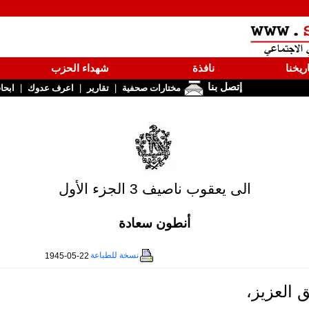
ريخنا
نافذة
شهداء الحزب
إتصل بنا
|
|
|
مختارات صحفية
تقارير
اعرف عدوك
ابحا
الى يعقوب ناصيف 3 الجزء الأول
أنطون سعادة
نسخة للطباعة
1945-05-22
ق العزيز،