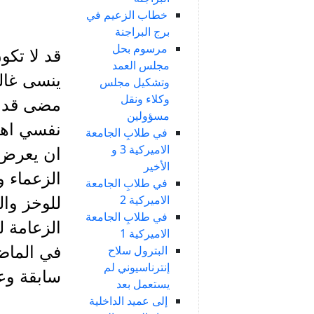
خطاب الزعيم في
برج البراجنة
مرسوم بحل
قد لا تكو
مجلس العمد
ينسى غالب
وتشكيل مجلس
وكلاء ونقل
مضى قد م
مسؤولين
نفسي اهما
في طلابِ الجامعة
الاميركية 3 و
ان يعرض 
الأخير
الزعماء 
في طلابِ الجامعة
الاميركية 2
للوخز وال
في طلابِ الجامعة
الزعامة 
الاميركية 1
البترول سلاح
في الماضي
إنترناسيوني لم
سابقة وع
يستعمل بعد
إلى عميد الداخلية