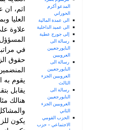
المدعو أكرم
اثم، ان ع
الحوراني
العليا وب
الى عمدة المالية
الى عميد الداخلية
علاوة على
إلى جورج عطية
المسؤؤل ع
رسالة الى
النايورجعيين
في مراتبه
العروبيين
حقوق الزع
رسالة الى
النايورجعيين
المنضمين 
العروبيين الجزء
يقوم به 
الثالث
يقابل بت
رسالة الى
النايورجعيين
هنالك مئا
العروبيين الجزء
والمشاكل 
الثاني
الحزب القومي
يكون للزع
الاجتماعي – حزب