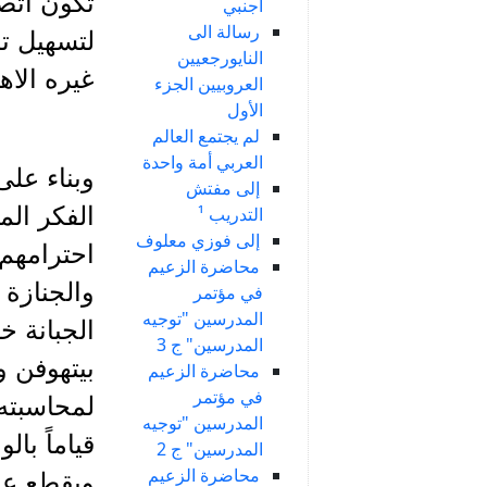
تكون اتصا
أجنبي
رسالة الى
لتسهيل ت
النايورجعيين
غيره الاه
العروبيين الجزء
الأول
لم يجتمع العالم
العربي أمة واحدة
وبناء عل
إلى مفتش
الفكر الم
التدريب ¹
إلى فوزي معلوف
احترامهم 
محاضرة الزعيم
والجنازة 
في مؤتمر
المدرسين "توجيه
الجبانة خ
المدرسين" ج 3
بيتهوفن و
محاضرة الزعيم
في مؤتمر
لمحاسبته 
المدرسين "توجيه
قياماً با
المدرسين" ج 2
محاضرة الزعيم
ويقطع عل