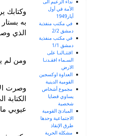
نداء الزعيم الى
الأمة في أول
وكتابك ير
أيار1949
به بستار 
في مكتب منفذية
دمشق 2/2
الذي وصف
في مكتب منفذية
دمشق 1/1
اقتتـالنـا على
ومن لم يز
السـماء افقـدنـا
الارض
العداوة اوكسجين
القومية الدينية
وصرت الآ
مجموع أشخاص
يساوي قضايا
الكتابة ا
شخصية
عيوبي ما 
المبادئ القومية
الاجتماعية وحدها
طرق الإنقاذ
مشكلة الحرية