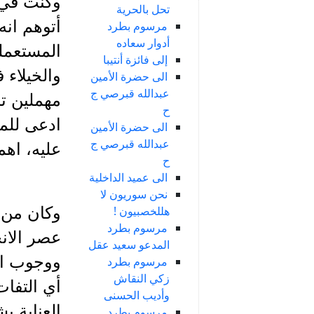
وكنت في 
تحل بالحرية
أتوهم انه
مرسوم بطرد
أدوار سعاده
المستعملة
إلى فائزة أنتيبا
والخيلاء 
الى حضرة الأمين
عبدالله قبرصي ج
مهملين تر
ح
ادعى للم
الى حضرة الأمين
عبدالله قبرصي ج
عليه، اهم
ح
الى عميد الداخلية
نحن سوريون لا
هللخصبيون !
وكان من ج
مرسوم بطرد
عصر الانح
المدعو سعيد عقل
ووجوب ال
مرسوم بطرد
زكي النقاش
أي التفات
وأديب الحسنى
العناية ب
مرسوم بطرد