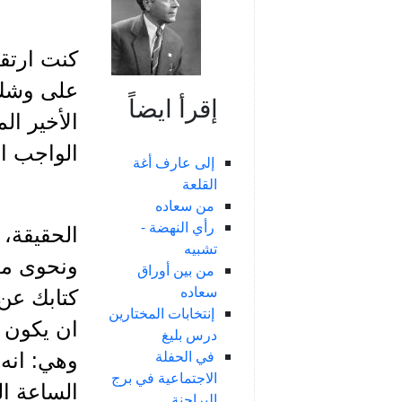
كنت ارتق
على وشك ا
إقرأ ايضاً
الواجب ال
إلى عارف أغة
القلعة
من سعاده
رأي النهضة -
الحقيقة،
تشبيه
ونحوى مدي
من بين أوراق
سعاده
كتابك عن
إنتخابات المختارين
ان يكون 
درس بليغ
في الحفلة
وهي: انه 
الاجتماعية في برج
الساعة ال
البراجنة