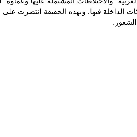
لعربية" والاختلاطات المشتملة عليها وعماوة "الق
ات الداخلة فيها. وبهذه الحقيقة انتصرت على 
لشعور.