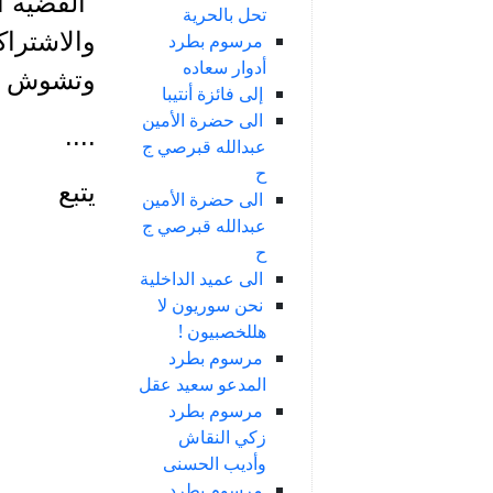
"القضية ا
تحل بالحرية
والاشتراك
مرسوم بطرد
أدوار سعاده
وتشوش ا
إلى فائزة أنتيبا
الى حضرة الأمين
....
عبدالله قبرصي ج
ح
يتبع
الى حضرة الأمين
عبدالله قبرصي ج
ح
الى عميد الداخلية
نحن سوريون لا
هللخصبيون !
مرسوم بطرد
المدعو سعيد عقل
مرسوم بطرد
زكي النقاش
وأديب الحسنى
مرسوم بطرد