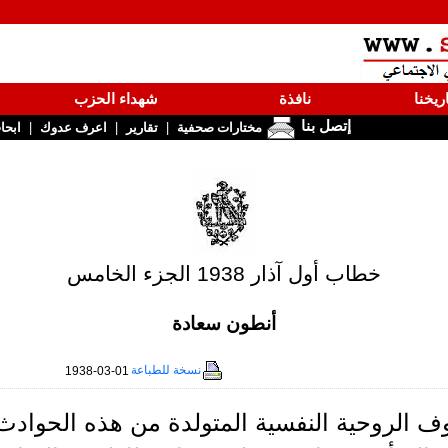
ريخنا
نافذة
شهداء الحزب
إتصل بنا
|
|
|
مختارات صحفية
تقارير
اعرف عدوك
ابحا
خطاب أول آذار 1938 الجزء الخامس
أنطون سعادة
نسخة للطباعة
1938-03-01
وف الروحية النفسية المتولدة من هذه الحواد