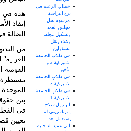
خطاب الزعيم في
هذه هي ا
برج البراجنة
مرسوم بحل
إنقاذ الأ
مجلس العمد
الضالة ف
وتشكيل مجلس
وكلاء ونقل
من البديه
مسؤولين
في طلابِ الجامعة
العربية" 
الاميركية 3 و
القومية ا
الأخير
في طلابِ الجامعة
مسيطرة بل
الاميركية 2
الموحدة ص
في طلابِ الجامعة
الاميركية 1
بين حقوقه
البترول سلاح
في القطر
إنترناسيوني لم
يستعمل بعد
تعيين قض
إلى عميد الداخلية
الدينية 