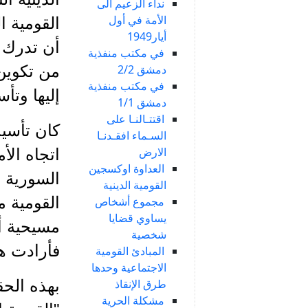
نداء الزعيم الى
الأمة في أول
القومية ا
أيار1949
أن تدرك 
في مكتب منفذية
دمشق 2/2
من تكوين 
في مكتب منفذية
إليها وت
دمشق 1/1
اقتتـالنـا على
كان تأسي
السـماء افقـدنـا
الارض
اتجاه الأ
العداوة اوكسجين
السورية ا
القومية الدينية
القومية م
مجموع أشخاص
يساوي قضايا
مسيحية أ
شخصية
فأرادت ه
المبادئ القومية
الاجتماعية وحدها
طرق الإنقاذ
بهذه الحق
مشكلة الحرية