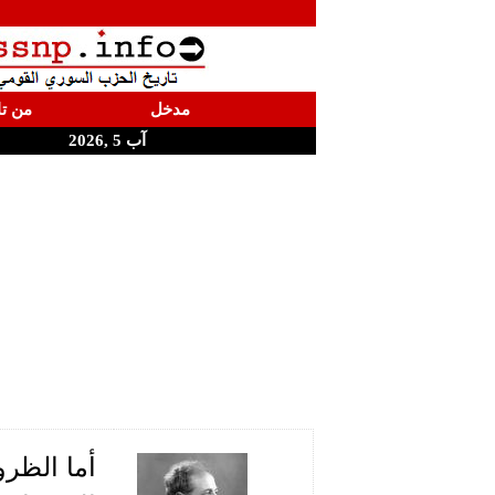
مدخل
من تا
آب 5 ,2026
أما الظر