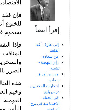
الاقتصادي
فإن فقد ا
للخنوع أن
إقرأ ايضاً
بسموم فقد
فإذا الن
إلى عارف أغة
القلعة
المناقب و
من سعاده
والسخرية 
رأي النهضة -
تشبيه
الضرر با
من بين أوراق
سعاده
هذه الحال
إنتخابات المختارين
وخيم الع
درس بليغ
في الحفلة
القومية.
الاجتماعية في برج
اليأس وو
البراجنة