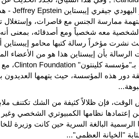
والبليونير ا
تهمة ممارسة الجنس مع قاصرات، وإستغلال ت
شخصية معه شخصياً ومع أصدقائه، بمعنى أنه تص
الرسالة بأن إيبستاين هذا هو من الأعضاء ال
المعروفة بـ"م
ة دور هذه المؤسسة، حيث يتهمها العديدون بأ
وهة...
لوقت، فإن ظلالاً كثيفة من الشك تكتنف ملاب
ن إعتمادها نظامها الكمبيوتري الشخصي وغير 
 الرسمية البالغة السرية حين كانت وزيرة للخا
ابة "الخيانة العظمى"...