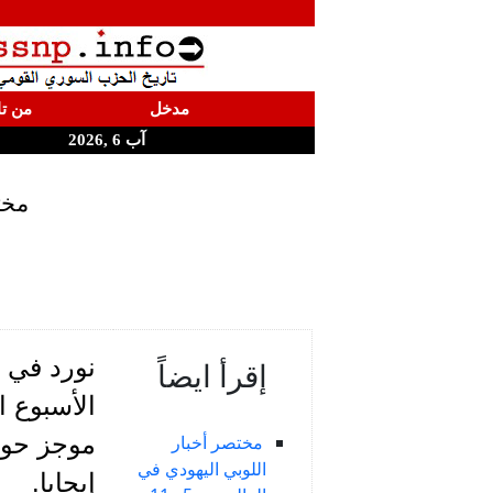
مدخل
من تا
آب 6 ,2026
مختص
نورد في م
إقرأ ايضاً
الأسبوع ا
موجز حول 
مختصر أخبار
اللوبي اليهودي في
إيجابا.