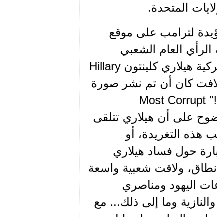
لايات المتحدة.
 وأحدث الأمثلة على ذلك نشر تغريدة tweet مؤيدة لترامب على موقع
كثرية الرأي العام الشعبي
الأميركي تعتبر أن المرشحة الديموقراطية للرئاسة الأميركية هيلاري كلينتون Hillary
ر اللافت كان أن تم نشر صورة
لها إلى جانب عبارة "أكثر المرشحين فساداًعلى الإطلاق!" Most Corrupt
ليل بوضوح على أن هيلاري تتلقى
 هذه التغريدة، أو
بارة حول فساد هيلاري
 نطاق، ولاقت شعبية واسعة
ات اليهود ومناصري
النازية وما إلى ذلك... مع