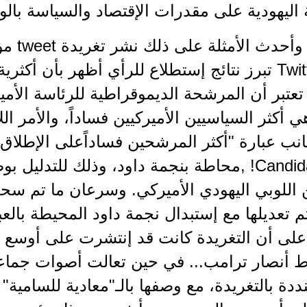
ة اليهودية على مقدرات الإقتصاد والسياسة بالو
ومن أهم
تويتير Twitter تبرز نتائج إستطلاع للرأي أظهر بأن أ
Clint هي أكثر السياسيين الأميركيين فساداً، والأم
Candidate Ever! ,محاطة بنجمة داود، وذلك للتد
اللوبي اليهودي الأميركي. وسرعان ما تم سحب
م تعديلها مع إستبدال نجمة داود المحيطة بالع
. على أن التغريدة كانت قد إنتشرت على أوسع
 أنصار ترامب... في حين تعالت أصوات جماع
ددة بالتغريدة، مع وصفها بالـ"معادية للسامية" و