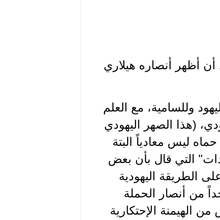
د أن أظهر أنصاره هيلاري
Donald  نفسه معادياً لليهود وللسامية، مع العلم
دي، (هذا الصهر اليهودي
حماه ليس معادياً البتة
ات" التي قال بأن بعض
على الطريقة اليهودية
داً من أنصار الحملة
 من الهيمنة الإحتكارية