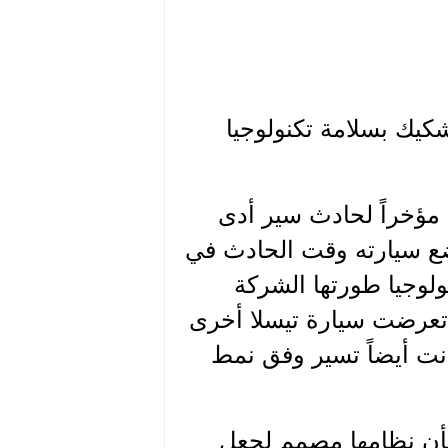
كيك بسلامة تكنولوجيا
من ماركة تيسلا Tesla الأميركية مؤخراً لحادث سير أدى
ضع سيارته وقت الحادث في
يعتمد على تكنولوجيا طورتها الشركة
د ذلك ببضعة ايام، تعرضت سيارة تيسلا أخرى
انت أيضاً تسير وفق نمط
بأن نظامها مصمم لجعل