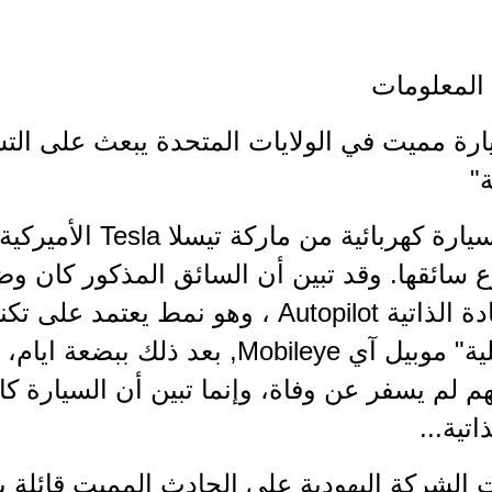
 المعلومات
رة مميت في الولايات المتحدة يبعث على التش
ة"
تعرضت سيارة كهربائية 
 سائقها. وقد تبين أن السائق المذكور كان و
نمط القيادة الذاتية Autopilot ، وهو نمط 
"الإسرائيلية" موبيل آي Mobileye, بع
 لم يسفر عن وفاة، وإنما تبين أن السيارة ك
اتية...
 الشركة اليهودية على الحادث المميت قائلة 