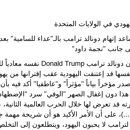
يهودي في الولايات المتحدة
عد إتهام دونالد ترامب بالـ"عداء للسامية" بع
ى جانب "نجمة داود"
قد لا يكون دونالد ترامب Trump
نفسها قد إعتنقت اليهودية عقب إقترانها من يهو
ر مؤخراً بياناً "مؤثراً" و"عاطفيا" أكد فيه بأن 
 هذا دون إغفال الصهر "الوفي" سرد "الإضطهاد
ته قد تعرض لها خلال الحرب العالمية الثانية، 
..)، على أن الأمر الأكيد هو أن شريحة مهمة ج
ة لترامب لا يحبون اليهود، ويتطلعون إلى التخلص