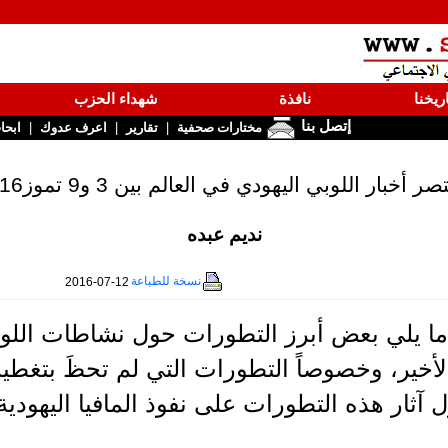
ريخنا
نافذة
شهداء الحزب
إتصل بنا
|
|
|
مختارات صحفية
تقارير
اعرف عدوك
ابحا
ر أخبار اللوبي اليهودي في العالم بين 3 و9 تموز2016
نديم عبده
نسخة للطباعة
2016-07-12
ا يلي بعض أبرز التطورات حول نشاطات اللوبي
لأخير، وخصوصاً التطورات التي لم تحظَ بتغطية 
آثار هذه التطورات على نفوذ المافيا اليهودية ال