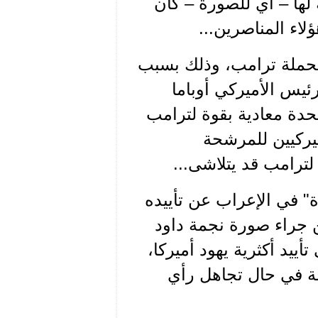
 لها – أي للصورة – كان
اء المناصرين...
م لحملة ترامب، وذلك بسبب
يس الأميركي أوباما
لمتحدة معادية بقوة لترامب
أميركيين للمرشحة
لترامب قد يتلاشى...
ة" في الإعراب عن تأييده
 جراء صورة نجمة داود
ييد أكثرية يهود أميركا،
ئاسة في حال تجاهل رأي