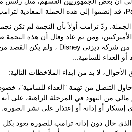
إلى أن بعض الجمهوريين أنفسهم، مثل رئيس م
ية لترامب.
الجملة، ردّ ترامب أولاً بأن النجمة لم تكن نجم
لأميركيين، ومن ثم عاد وقال أن هذه النجمة 
المتحركة من شركة ديزني Disney ، ول
 أو العداء للسامية...
لأحوال، لا بد من إبداء الملاخظات التالية:
اول التنصل من تهمة "العداء للسامية"، خصوص
الي من اليهود في المرحلة الراهنة، على أنه لم
أي إستكار أو إدانة أو إعتذار على نشر الصورة.
الذي حال دون إدانة ترامب للصورة يعود بكل 