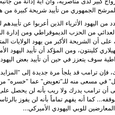
ج كبير لدى مناصريه، وأن أية إدانة من جانبه
مرشح الجمهوري من تأييد شريحة كبيرة من هؤل
د من اليهود الأثرياء الذين أعربوا عن تأييده
لعدائي من الحزب الديموقراطي ومن إدارة الرئ
Obam ، على أن الشريحة الأكبر من يهود الولايات ا
يلاري كلينتون، ومن المؤكد أن تأييد اليهود ال
طية سوف يتعزز في حين أن تأييد بعض اليهود 
ك، فإن ترامب قد يلجأ مرة جديدة إلى "المزايد
يل" في مسعى منه للـ"تعويض" عما "خسره" من
ى أن ترامب يدرك ولا ريب بأنه لن يحصل على تأ
قفه... كما أنه يفهم تماماً بأنه لن يفوز بالر
لمعارضين للوبي اليهودي الأميركي...