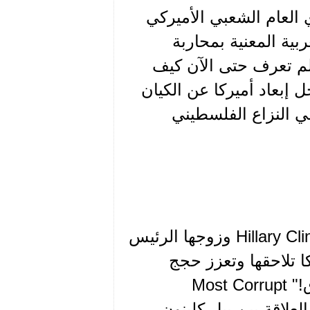
 العام الشعبي الأميركي
بية المعنية بمحاربة
 لم تعرف حتى الآن كيف
إبعاد أميركا عن الكيان
في النزاع الفلسطيني
ما زالت الصلات الوثيقة القائمة بين هيلاري كلينتون Hillary Clinton وزوجها الرئيس
ر من يهود أميركا تلاحقها وتعزز حجج
ترامب وأنصاره بأنها "أكثر المرشحين فساداًًُعلى الإطلاق!" Most Corrupt
 عن العلاقة بين بيل كلينون