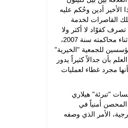
ليهودي جيفري إيبستاين Jeffrey Epstein - هذا الأخير أدين وحُكم عليه
لك القاصرات لخدمة
رف كقوّاد لا أكثر ولا
أقل- ، حيث نشرت مؤخراً رسالة كتبها محامو إيبستاين أثناء محاكمته سنة 2007،
مؤسسين للجمعية "الخيرية"
ؤسسة كلينتون" Clinton Foundation، مع العلم بأن جدالاً كثيراً يدور
نها مجرد غطاء لعمليات
سات "تبرئة" هيلاري
المحصن أمنياً في
رجية، الأمر الذي وصفه